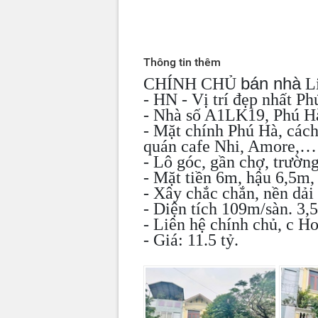
Thông tin thêm
bán nhà
CHÍNH CHỦ
Li
- HN - Vị trí đẹp nhất P
- Nhà số A1LK19, Phú H
- Mặt chính Phú Hà, cách
quán cafe Nhi, Amore,…
- Lô góc, gần chợ, trườn
- Mặt tiền 6m, hậu 6,5m,
- Xây chắc chắn, nền dải
- Diện tích 109m/sàn. 3,5
- Liên hệ chính chủ, c H
- Giá: 11.5 tỷ.