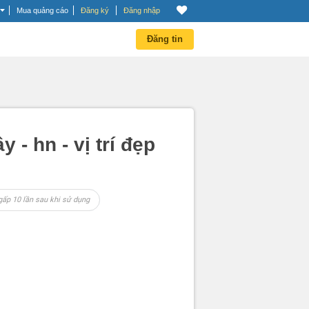
Mua quảng cáo
Đăng ký
Đăng nhập
Đăng tin
 - hn - vị trí đẹp
gấp 10 lần sau khi sử dụng