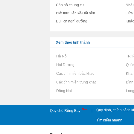
Căn hộ chung cư
Nhà 
Biệt thự/Liền kề/Đất nền
Cửa 
Du lịch nghỉ dưỡng
Khá
Xem theo tỉnh thành
Rao vặt tại Hà Nội
Rao vặt tại TP.
Rao vặt tại Hải Dương
Rao vặt tại Quả
Rao vặt tại Các tỉnh miền bắc khác
Rao vặt tại Khá
Rao vặt tại Các tỉnh miền trung khác
Rao vặt tại Bìn
Rao vặt tại Đồng Nai
Rao vặt tại Lon
New
Quy định, chính sách k
Quy chế Rồng Bay
|
Tìm kiếm nhanh