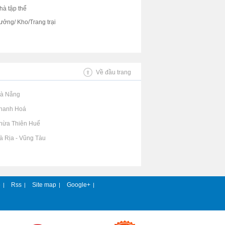
hà tập thể
ưởng/ Kho/Trang trại
Về đầu trang
Đà Nẵng
Thanh Hoá
Thừa Thiên Huế
Bà Rịa - Vũng Tàu
e
Rss
Site map
Google+
|
|
|
|