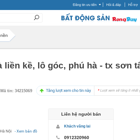
Đăng tin ưu tiên
Hỏi & đáp
Hỗ trợ
 nền
iền kề, lô góc, phú hà - tx sơn tây
Tăng lượt xem cho tin này
Mã tin:
34215069
*
Lượt xem sẽ tăng ít nhất 
Liên hệ người bán
Khách vãng lai
Hà Nội
- Xem bản đồ
0912320960