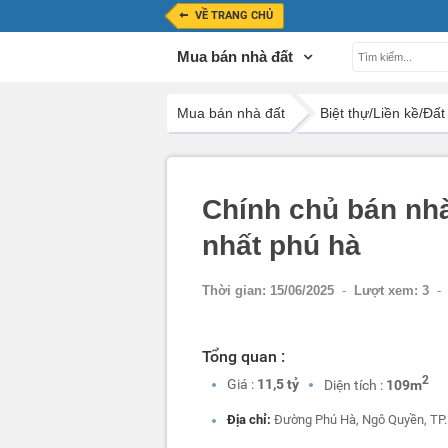
VỀ TRANG CHỦ
Mua bán nhà đất
Mua bán nhà đất
Biệt thự/Liền kề/Đất
Chính chủ bán nhà l
nhất phú hà
Thời gian:
15/06/2025
-
Lượt xem:
3
-
Tổng quan :
2
Giá :
11,5 tỷ
Diện tích :
109m
Địa chỉ:
Đường Phú Hà, Ngô Quyền, TP.