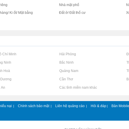
riêng
Nhà mặt phố
N
hàng/ Ki ốt/ Mặt bằng
Đất ở/ Đất thổ cư
X
c
Hồ Chí Minh
Rao vặt tại Hải Phòng
Rao vặt tại 
ng Ninh
Rao vặt tại Bắc Ninh
Rao vặt tại 
nh Hoà
Rao vặt tại Quảng Nam
Rao vặt tại 
h Dương
Rao vặt tại Cần Thơ
Rao vặt tại 
g An
Rao vặt tại Các tỉnh miền nam khác
hiếu nại
Chính sách bảo mật
Liên hệ quảng cáo
Hỏi & đáp
Bản Mobil
|
|
|
|