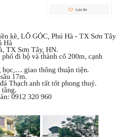
Lưu tin
ền kề, LÔ GÓC, Phú Hà - TX Sơn Tây
hú Hà
à, TX Sơn Tây, HN.
 phố đi bộ và thành cổ 200m, cạnh
g học,… giao thông thuận tiện.
 sâu 17m.
 đá Thạch anh rất tốt phong thuỷ.
 tầng.
oàn: 0912 320 960