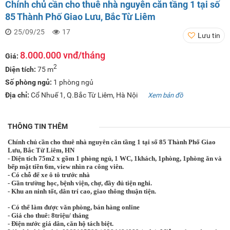
Chính chủ cần cho thuê nhà nguyên căn tầng 1 tại số
85 Thành Phố Giao Lưu, Bắc Từ Liêm
25/09/25
17
Lưu tin
8.000.000 vnđ/tháng
Giá:
2
Diện tích:
75 m
Số phòng ngủ:
1 phòng ngủ
Địa chỉ:
Cổ Nhuế 1, Q.Bắc Từ Liêm, Hà Nội
Xem bản đồ
THÔNG TIN THÊM
Chính chủ cần cho thuê nhà nguyên căn tầng 1 tại số 85 Thành Phố Giao
Lưu, Bắc Từ Liêm, HN
- Diện tích 75m2 x gồm 1 phòng ngủ, 1 WC, 1khách, 1phòng, 1phòng ăn và
bếp mặt tiền 6m, view nhìn ra công viên.
- Có chỗ để xe ô tô trước nhà
- Gần trường học, bệnh viện, chợ, đầy đủ tiện nghi.
- Khu an ninh tốt, dân trí cao, giao thông thuận tiện.
- Có thể làm được văn phòng, bán hàng online
- Giá cho thuê: 8triệu/ tháng
- Điện nước giá dân, căn hộ tách biệt.