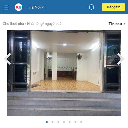
Hà Nội
Đăng tin
Cho thuê nhà
Nhà riêng/ nguyên căn
Tin sau