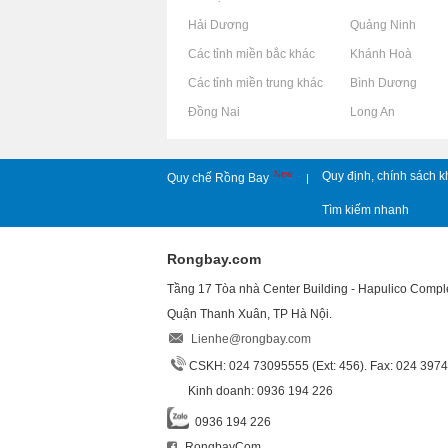
Rao vặt tại Hải Dương
Rao vặt tại Quảng Ninh
Rao vặt tại Các tỉnh miền bắc khác
Rao vặt tại Khánh Hoà
Rao vặt tại Các tỉnh miền trung khác
Rao vặt tại Bình Dương
Rao vặt tại Đồng Nai
Rao vặt tại Long An
New
Quy định, chính sách k
Quy chế Rồng Bay
|
Tìm kiếm nhanh
Rongbay.com
Tầng 17 Tòa nhà Center Building - Hapulico Comp
Quận Thanh Xuân, TP Hà Nội.
Lienhe@rongbay.com
CSKH: 024 73095555 (Ext: 456). Fax: 024 397
Kinh doanh: 0936 194 226
0936 194 226
RongbayCom