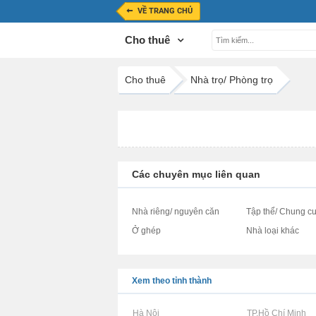
VỀ TRANG CHỦ
Cho thuê
Cho thuê
Nhà trọ/ Phòng trọ
Các chuyên mục liên quan
Nhà riêng/ nguyên căn
Tập thể/ Chung cư
Ở ghép
Nhà loại khác
Xem theo tỉnh thành
Rao vặt tại Hà Nội
Rao vặt tại TP.Hồ Chí Minh