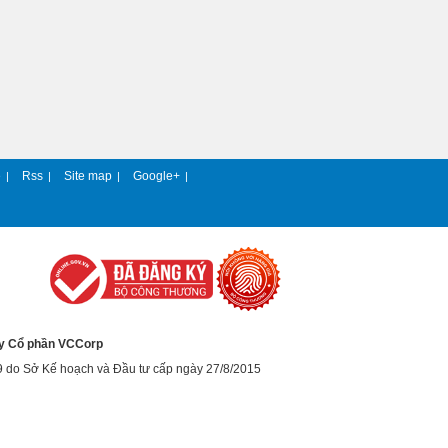
e
Rss
Site map
Google+
|
|
|
|
y Cổ phần VCCorp
9 do Sở Kế hoạch và Đầu tư cấp ngày 27/8/2015