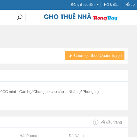
Đăng tin ưu tiên
Hỏi & đáp
Hỗ trợ
Chọn lọc theo Quận/Huyện
/ CC mini
Căn hộ/ Chung cư cao cấp
Nhà trọ/ Phòng trọ
Về đầu trang
Rao vặt tại Hải Phòng
Rao vặt tại Đà Nẵng