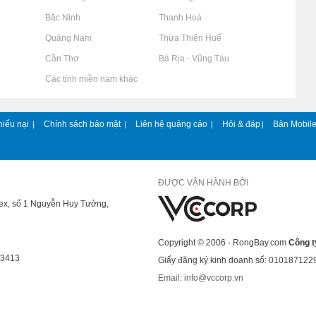
Rao vặt tại Bắc Ninh
Rao vặt tại Thanh Hoá
Rao vặt tại Quảng Nam
Rao vặt tại Thừa Thiên Huế
Rao vặt tại Cần Thơ
Rao vặt tại Bà Rịa - Vũng Tàu
Rao vặt tại Các tỉnh miền nam khác
hiếu nại
Chính sách bảo mật
Liên hệ quảng cáo
Hỏi & đáp
Bản Mobil
|
|
|
|
ĐƯỢC VẬN HÀNH BỞI
lex, số 1 Nguyễn Huy Tưởng,
Copyright © 2006 - RongBay.com
Công t
43413
Giấy đăng ký kinh doanh số: 010187122
Email: info@vccorp.vn