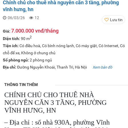
Chính chủ cho thuê nhà nguyên căn 3 tầng, phường
vĩnh hưng, hn
06/03/26
12
Lưu tin
7.000.000 vnđ/tháng
Giá:
2
Diện tích:
90 m
Tiện ích:
Có điều hoà, Có bình nóng lạnh, Có máy giặt, Có Internet, Có
chỗ để xe, Không ở chung chủ
Số phòng ngủ:
2 phòng ngủ
Địa chỉ:
Đường Nguyễn Khoái, Thanh Trì, Hà Nội
Xem bản đồ
THÔNG TIN THÊM
CHÍNH CHỦ CHO THUÊ NHÀ
NGUYÊN CĂN 3 TẦNG, PHƯỜNG
VĨNH HƯNG, HN
– Địa chỉ : số nhà 930A, phường Vĩnh