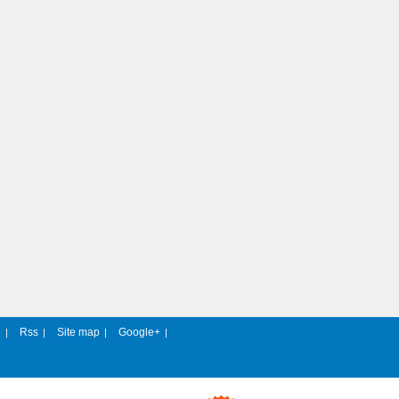
e
Rss
Site map
Google+
|
|
|
|