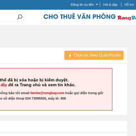
Đăng tin ưu tiên
Hỏi & đáp
Hỗ trợ
Chọn lọc theo Quận/Huyện
thể đã bị xóa hoặc bị kiểm duyệt.
để ra Trang chủ và xem tin khác.
 đây
hông báo tới email
lienhe@rongbay.com
hoặc gọi điện trong giờ
o số điện thoại 024 73095555, máy lẻ: 456