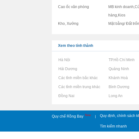
Cao ốc văn phòng
MB kinh doanh,C
hàng,Kios
Kho, Xưởng
Mặt bằng/ Đất trố
Xem theo tỉnh thành
Rao vặt tại Hà Nội
Rao vặt tại TP.Hồ Chí Minh
Rao vặt tại Hải Dương
Rao vặt tại Quảng Ninh
Rao vặt tại Các tỉnh miền bắc khác
Rao vặt tại Khánh Hoà
Rao vặt tại Các tỉnh miền trung khác
Rao vặt tại Bình Dương
Rao vặt tại Đồng Nai
Rao vặt tại Long An
New
Quy định, chính sách k
Quy chế Rồng Bay
|
Tìm kiếm nhanh