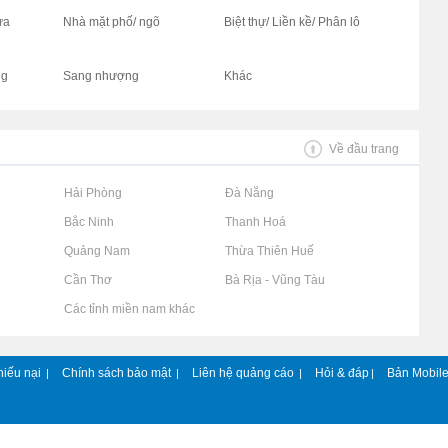
ửa
Nhà mặt phố/ ngõ
Biệt thự/ Liền kề/ Phân lô
ng
Sang nhượng
Khác
Về đầu trang
Rao vặt tại Hải Phòng
Rao vặt tại Đà Nẵng
Rao vặt tại Bắc Ninh
Rao vặt tại Thanh Hoá
Rao vặt tại Quảng Nam
Rao vặt tại Thừa Thiên Huế
Rao vặt tại Cần Thơ
Rao vặt tại Bà Rịa - Vũng Tàu
Rao vặt tại Các tỉnh miền nam khác
hiếu nại
Chính sách bảo mật
Liên hệ quảng cáo
Hỏi & đáp
Bản Mobil
|
|
|
|