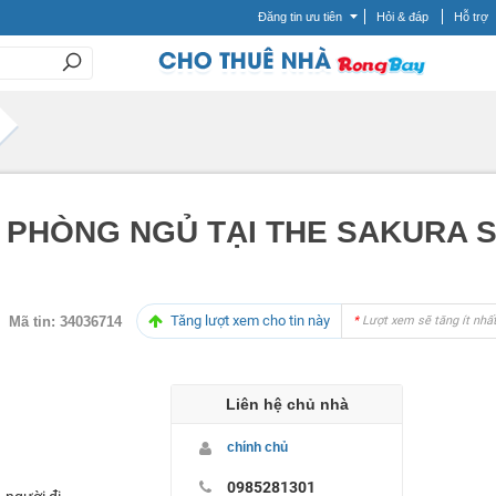
Đăng tin ưu tiên
Hỏi & đáp
Hỗ trợ
3 PHÒNG NGỦ TẠI THE SAKURA SA
Tăng lượt xem cho tin này
Mã tin:
34036714
*
Lượt xem sẽ tăng ít nhất
Liên hệ chủ nhà
chính chủ
0985281301
 người đi