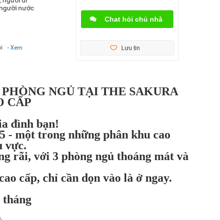
, người nước
Chat hỏi chủ nhà
i
- Xem
Lưu tin
 PHÒNG NGỦ TẠI THE SAKURA
O CẤP
ia đình bạn!
 5 - một trong những phân khu cao
u vực.
ộng rãi, với 3 phòng ngủ thoáng mát và
 cao cấp, chỉ cần dọn vào là ở ngay.
/ tháng