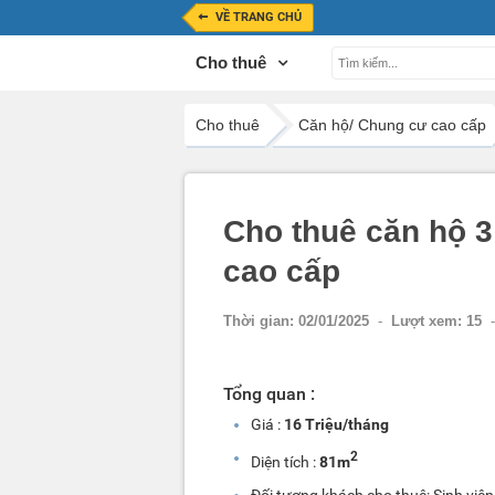
VỀ TRANG CHỦ
Cho thuê
Cho thuê
Căn hộ/ Chung cư cao cấp
Cho thuê căn hộ 
cao cấp
Thời gian:
02/01/2025
-
Lượt xem:
15
-
Tổng quan :
Giá :
16 Triệu/tháng
2
Diện tích :
81m
Đối tượng khách cho thuê: Sinh viên,