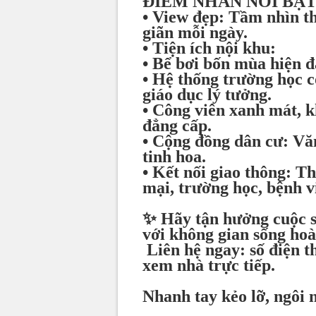
ĐIỂM NHẤN NỔI BẬT
• View đẹp: Tầm nhìn t
giãn mỗi ngày.
• Tiện ích nội khu:
• Bể bơi bốn mùa hiện đạ
• Hệ thống trường học c
giáo dục lý tưởng.
• Công viên xanh mát, k
đẳng cấp.
• Cộng đồng dân cư: Văn
tinh hoa.
• Kết nối giao thông: T
mại, trường học, bệnh v
✨ Hãy tận hưởng cuộc s
với không gian sống hoà
Liên hệ ngay: số điện t
xem nhà trực tiếp.
Nhanh tay kẻo lỡ, ngôi 