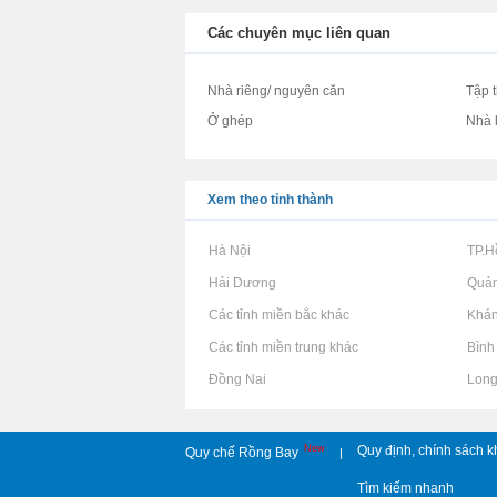
Các chuyên mục liên quan
Nhà riêng/ nguyên căn
Tập 
Ở ghép
Nhà 
Xem theo tỉnh thành
Rao vặt tại Hà Nội
Rao vặt tại TP.
Rao vặt tại Hải Dương
Rao vặt tại Quả
Rao vặt tại Các tỉnh miền bắc khác
Rao vặt tại Khá
Rao vặt tại Các tỉnh miền trung khác
Rao vặt tại Bìn
Rao vặt tại Đồng Nai
Rao vặt tại Lon
New
Quy định, chính sách k
Quy chế Rồng Bay
|
Tìm kiếm nhanh