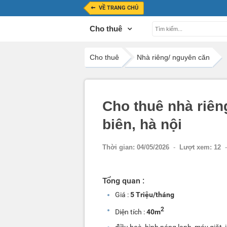
VỀ TRANG CHỦ
Cho thuê
Cho thuê
Nhà riêng/ nguyên căn
Cho thuê nhà riên
biên, hà nội
Thời gian:
04/05/2026
-
Lượt xem:
12
-
Tổng quan :
Giá :
5 Triệu/tháng
2
Diện tích :
40m
điều hoà, bình nóng lạnh, máy giặt, i