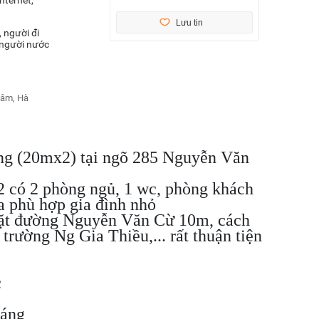
Lưu tin
 người đi
, người nước
Lâm, Hà
ầng (20mx2) tại ngõ 285 Nguyễn Văn
m2 có 2 phòng ngủ, 1 wc, phòng khách
a phù hợp gia đình nhỏ
mặt đường Nguyễn Văn Cừ 10m, cách
rường Ng Gia Thiều,... rất thuận tiện
c
háng