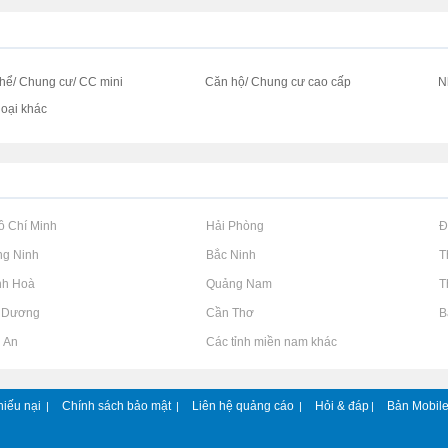
thể/ Chung cư/ CC mini
Căn hộ/ Chung cư cao cấp
N
loại khác
Hồ Chí Minh
Rao vặt tại Hải Phòng
Rao vặt tại 
ng Ninh
Rao vặt tại Bắc Ninh
Rao vặt tại 
nh Hoà
Rao vặt tại Quảng Nam
Rao vặt tại 
h Dương
Rao vặt tại Cần Thơ
Rao vặt tại 
g An
Rao vặt tại Các tỉnh miền nam khác
hiếu nại
Chính sách bảo mật
Liên hệ quảng cáo
Hỏi & đáp
Bản Mobil
|
|
|
|