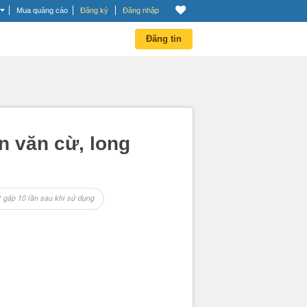
Mua quảng cáo
Đăng ký
Đăng nhập
Đăng tin
n văn cừ, long
 gấp 10 lần sau khi sử dụng