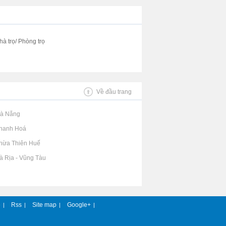
hà trọ/ Phòng trọ
Về đầu trang
Đà Nẵng
Thanh Hoá
Thừa Thiên Huế
Bà Rịa - Vũng Tàu
e
Rss
Site map
Google+
|
|
|
|