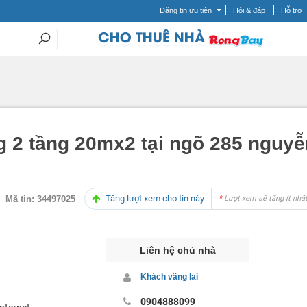
Đăng tin ưu tiên
Hỏi & đáp
Hỗ trợ
g 2 tầng 20mx2 tại ngõ 285 nguyễ
Tăng lượt xem cho tin này
Mã tin:
34497025
*
Lượt xem sẽ tăng ít nhất
Liên hệ chủ nhà
Khách vãng lai
0904888099
nternet,