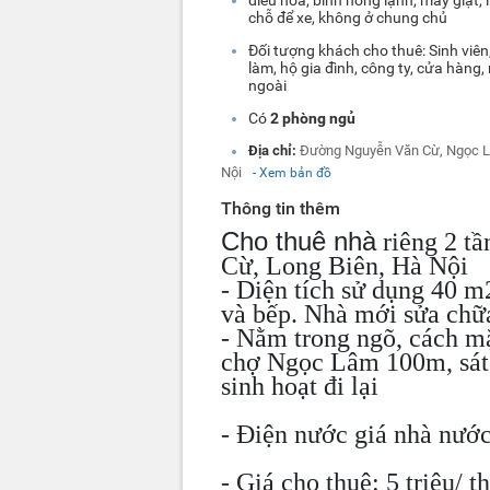
chỗ để xe, không ở chung chủ
Đối tượng khách cho thuê: Sinh viên,
làm, hộ gia đình, công ty, cửa hàng
ngoài
Có
2 phòng ngủ
Địa chỉ:
Đường Nguyễn Văn Cừ, Ngọc 
Nội
- Xem bản đồ
Thông tin thêm
Cho thuê nhà
riêng 2 t
Cừ, Long Biên, Hà Nội
- Diện tích sử dụng 40 
và bếp. Nhà mới sửa chữ
- Nằm trong ngõ, cách 
chợ Ngọc Lâm 100m, sát t
sinh hoạt đi lại
- Điện nước giá nhà nướ
- Giá cho thuê: 5 triệu/ t