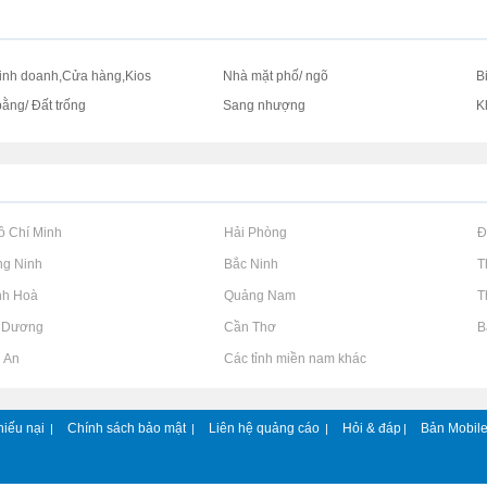
inh doanh,Cửa hàng,Kios
Nhà mặt phố/ ngõ
B
bằng/ Đất trống
Sang nhượng
K
Hồ Chí Minh
Rao vặt tại Hải Phòng
Rao vặt tại 
ng Ninh
Rao vặt tại Bắc Ninh
Rao vặt tại 
nh Hoà
Rao vặt tại Quảng Nam
Rao vặt tại 
h Dương
Rao vặt tại Cần Thơ
Rao vặt tại 
g An
Rao vặt tại Các tỉnh miền nam khác
hiếu nại
Chính sách bảo mật
Liên hệ quảng cáo
Hỏi & đáp
Bản Mobil
|
|
|
|