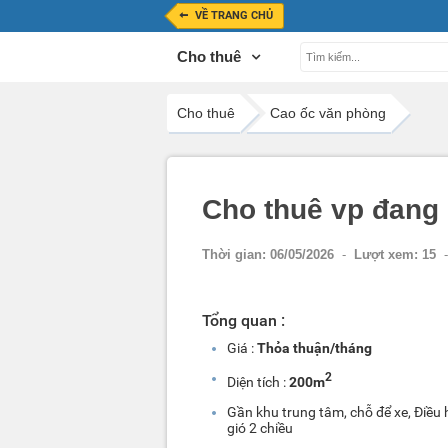
VỀ TRANG CHỦ
Cho thuê
Cho thuê
Cao ốc văn phòng
Cho thuê vp đang
Thời gian:
06/05/2026
-
Lượt xem:
15
-
Tổng quan :
Giá :
Thỏa thuận/tháng
2
Diện tích :
200m
Gần khu trung tâm, chỗ để xe, Điều
gió 2 chiều