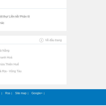
iệt thự/ Liền kề/ Phân lô
hác
Về đầu trang
Đà Nẵng
Thanh Hoá
Thừa Thiên Huế
Bà Rịa - Vũng Tàu
e
Rss
Site map
Google+
|
|
|
|