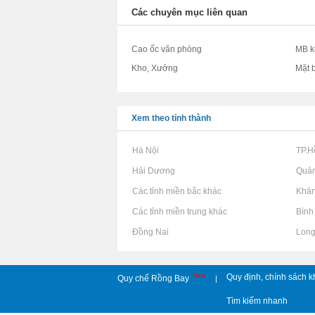
Các chuyên mục liên quan
Cao ốc văn phòng
MB k
Kho, Xưởng
Mặt 
Xem theo tỉnh thành
Rao vặt tại Hà Nội
Rao vặt tại TP.
Rao vặt tại Hải Dương
Rao vặt tại Quả
Rao vặt tại Các tỉnh miền bắc khác
Rao vặt tại Khá
Rao vặt tại Các tỉnh miền trung khác
Rao vặt tại Bìn
Rao vặt tại Đồng Nai
Rao vặt tại Lon
New
Quy định, chính sách k
Quy chế Rồng Bay
|
Tìm kiếm nhanh