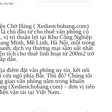
h, Hà Nội
-
Điện Chở Hàng ( Xedienchohang.com
)
à chủ đầu tư cho thuê văn phòng có
, vị trí thuận lợi tại Khu Công Nghiệp
ang Minh, Mê Linh, Hà Nội, một trong
oanh, dịch vụ thương mại sầm uất nhất
ện tích cho thuê linh hoạt từ 200m2 trở
hấp dẫn.
a điểm đặt văn phòng uy tín, kết nối
ại cửa ngõ phía Bắc Thủ đô? Chúng tôi
ng gian văn phòng nằm trong khuôn
ng (Xedienchohang.com) – đơn vị tiên
iện vận tải tại Việt Nam.