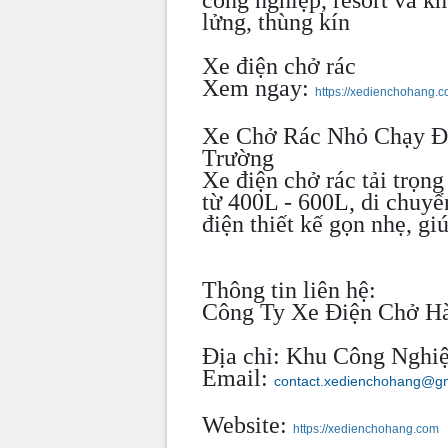
lửng, thùng kín
Xe điện chở rác
Xem ngay:
https://xedienchohang.c
Xe Chở Rác Nhỏ Chạy Đi
Trường
Xe điện chở rác tải trọng
từ 400L - 600L, di chuy
điện thiết kế gọn nhẹ, gi
Thông tin liên hệ:
Công Ty Xe Điện Chở H
Địa chỉ: Khu Công Nghi
Email:
contact.xedienchohang@g
Website:
https://xedienchohang.com