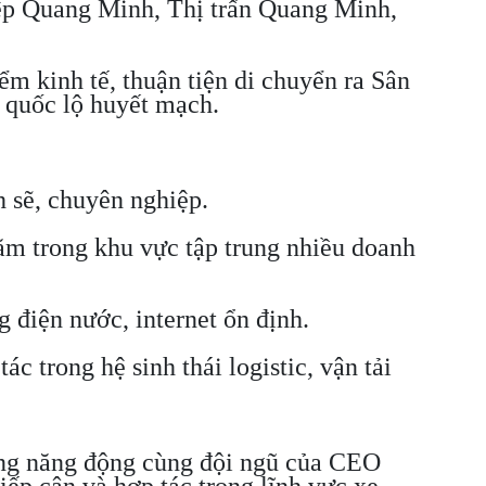
ệp Quang Minh, Thị trấn Quang Minh,
ểm kinh tế, thuận tiện di chuyển ra Sân
 quốc lộ huyết mạch.
h sẽ, chuyên nghiệp.
ằm trong khu vực tập trung nhiều doanh
 điện nước, internet ổn định.
tác trong hệ sinh thái logistic, vận tải
ng năng động cùng đội ngũ của CEO
iếp cận và hợp tác trong lĩnh vực xe