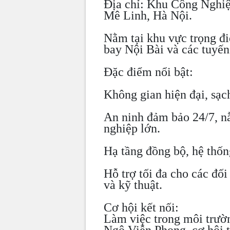
Địa chỉ: Khu Công Nghi
Mê Linh, Hà Nội.
Nằm tại khu vực trọng đi
bay Nội Bài và các tuyến
Đặc điểm nổi bật:
Không gian hiện đại, sạc
An ninh đảm bảo 24/7, n
nghiệp lớn.
Hạ tầng đồng bộ, hệ thống
Hỗ trợ tối đa cho các đối 
và kỹ thuật.
Cơ hội kết nối:
Làm việc trong môi trườ
Ngô Viễn Phong, cơ hội t