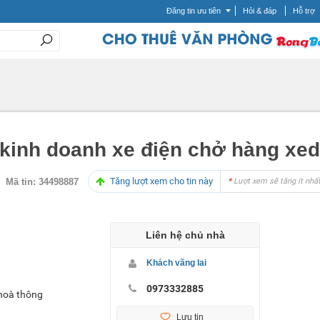
Đăng tin ưu tiên
Hỏi & đáp
Hỗ trợ
 kinh doanh xe điện chở hàng x
Tăng lượt xem cho tin này
Mã tin:
34498887
*
Lượt xem sẽ tăng ít nhất
Liên hệ chủ nhà
Khách vãng lai
0973332885
 hoà thông
Lưu tin