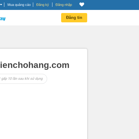
Mua quảng cáo
Đăng ký
Đăng nhập
Đăng tin
edienchohang.com
 gấp 10 lần sau khi sử dụng