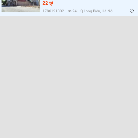
Lọc
22 tỷ
1786191302
24
Q.Long Biên, Hà Nội