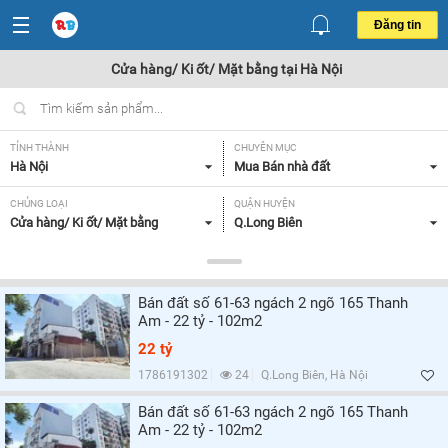
Đăng tin
Cửa hàng/ Ki ốt/ Mặt bằng tại Hà Nội
TỈNH THÀNH
CHUYÊN MỤC
Hà Nội
Mua Bán nhà đất
CHỦNG LOẠI
QUẬN HUYỆN
Cửa hàng/ Ki ốt/ Mặt bằng
Q.Long Biên
DIỆN TÍCH
MỨC GIÁ
Tất cả
Tất cả
Bán đất số 61-63 ngách 2 ngõ 165 Thanh
MẶT TIỀN
HƯỚNG
Am - 22 tỷ - 102m2
Tất cả
Tất cả
22 tỷ
GIẤY TỜ PHÁP LÝ
1786191302
24
Q.Long Biên, Hà Nội
Tất cả
Bán đất số 61-63 ngách 2 ngõ 165 Thanh
Am - 22 tỷ - 102m2