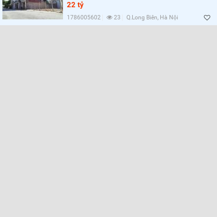
22 tỷ
1786005602
23
Q.Long Biên, Hà Nội
Lọc