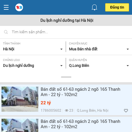
Đăng tin
Du lịch nghỉ dưỡng tại Hà Nội
TỈNH THÀNH
CHUYÊN MỤC
Hà Nội
Mua Bán nhà đất
CHỦNG LOẠI
QUẬN HUYỆN
Du lịch nghỉ dưỡng
Q.Long Biên
DIỆN TÍCH
MỨC GIÁ
Tất cả
Tất cả
Bán đất số 61-63 ngách 2 ngõ 165 Thanh
LOẠI HÌNH
HƯỚNG
Am - 22 tỷ - 102m2
Tất cả
Tất cả
22 tỷ
SỐ PHÒNG NGỦ
GIẤY TỜ PHÁP LÝ
1786005602
23
Q.Long Biên, Hà Nội
Tất cả
Tất cả
Bán đất số 61-63 ngách 2 ngõ 165 Thanh
Am - 22 tỷ - 102m2
HIỆN TRẠNG XÂY DỰNG
Tất cả