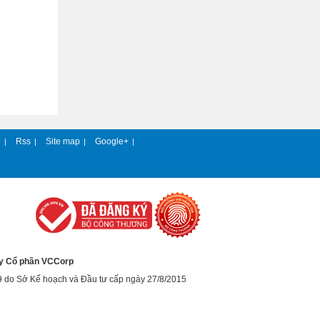
e
Rss
Site map
Google+
|
|
|
|
y Cổ phần VCCorp
9 do Sở Kế hoạch và Đầu tư cấp ngày 27/8/2015