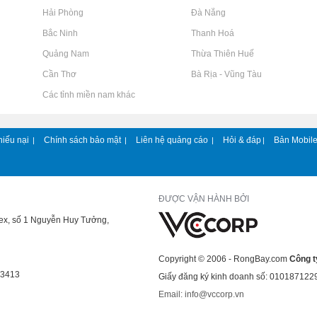
Rao vặt tại Hải Phòng
Rao vặt tại Đà Nẵng
Rao vặt tại Bắc Ninh
Rao vặt tại Thanh Hoá
Rao vặt tại Quảng Nam
Rao vặt tại Thừa Thiên Huế
Rao vặt tại Cần Thơ
Rao vặt tại Bà Rịa - Vũng Tàu
Rao vặt tại Các tỉnh miền nam khác
hiếu nại
Chính sách bảo mật
Liên hệ quảng cáo
Hỏi & đáp
Bản Mobil
|
|
|
|
ĐƯỢC VẬN HÀNH BỞI
lex, số 1 Nguyễn Huy Tưởng,
Copyright © 2006 - RongBay.com
Công t
43413
Giấy đăng ký kinh doanh số: 010187122
Email: info@vccorp.vn