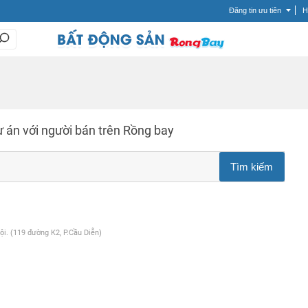
Đăng tin ưu tiên
H
ự án với
người bán trên Rồng bay
i. (119 đường K2, P.Cầu Diễn)