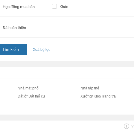
Hợp đồng mua bán
Khác
Đã hoàn thiện
Tìm kiếm
Xoá bộ lọc
Nhà mặt phố
Nhà tập thể
Đất ở/ Đất thổ cư
Xưởng/ Kho/Trang trại
V