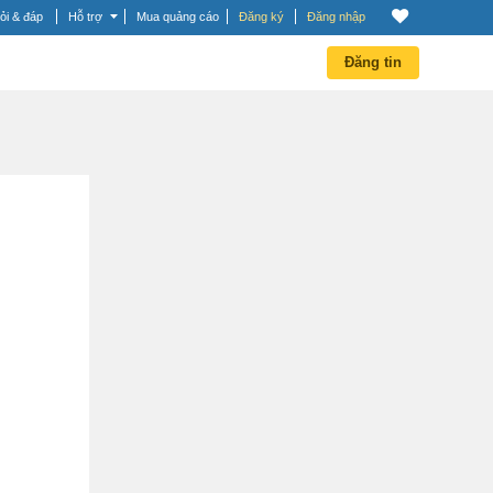
ỏi & đáp
Hỗ trợ
Mua quảng cáo
Đăng ký
Đăng nhập
Đăng tin