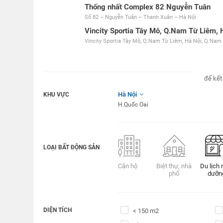
Thống nhất Complex 82 Nguyễn Tuân
Số 82 – Nguyễn Tuân – Thanh Xuân – Hà Nội
Vincity Sportia Tây Mô, Q.Nam Từ Liêm, 
Vincity Sportia Tây Mô, Q.Nam Từ Liêm, Hà Nội, Q.Nam
để kết
Hà Nội
KHU VỰC
H.Quốc Oai
LOẠI BẤT ĐỘNG SẢN
Căn hộ
Biệt thự, nhà
Du lịch 
phố
dưỡn
DIỆN TÍCH
< 150 m2