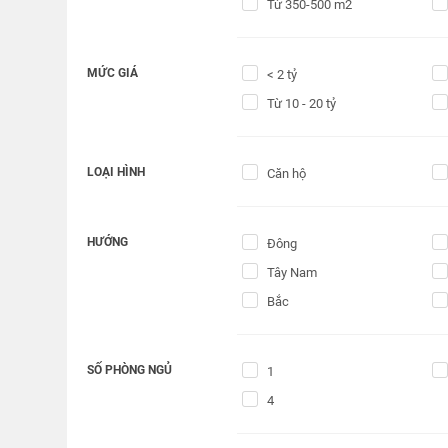
Từ 350-500 m2
MỨC GIÁ
< 2 tỷ
Từ 10 - 20 tỷ
LOẠI HÌNH
Căn hộ
HƯỚNG
Đông
Tây Nam
Bắc
SỐ PHÒNG NGỦ
1
4