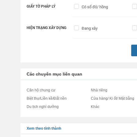
GIẤY TỜ PHÁP LÝ
Có sổ đỏ/ hồng
HIỆN TRẠNG XÂY DỰNG
Đang xây
Các chuyên mục liên quan
Căn hộ chung cư
Nhà riêng
Biệt thự/Liền kề/Đất nền
Cửa hàng/ Ki ốt/ Mặt bằng
Du lịch nghỉ dưỡng
Khác
Xem theo tỉnh thành