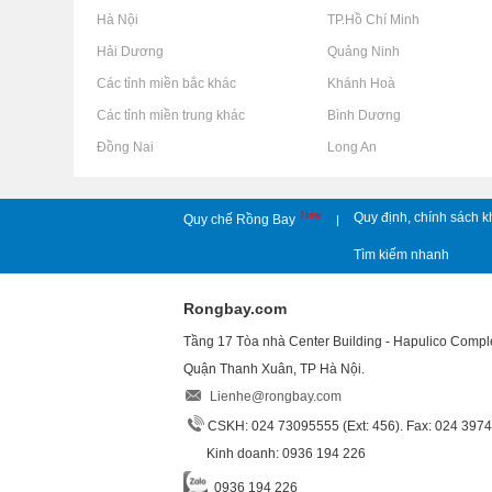
Rao vặt tại Hà Nội
Rao vặt tại TP.Hồ Chí Minh
Rao vặt tại Hải Dương
Rao vặt tại Quảng Ninh
Rao vặt tại Các tỉnh miền bắc khác
Rao vặt tại Khánh Hoà
Rao vặt tại Các tỉnh miền trung khác
Rao vặt tại Bình Dương
Rao vặt tại Đồng Nai
Rao vặt tại Long An
New
Quy định, chính sách k
Quy chế Rồng Bay
|
Tìm kiếm nhanh
Rongbay.com
Tầng 17 Tòa nhà Center Building - Hapulico Comp
Quận Thanh Xuân, TP Hà Nội.
Lienhe@rongbay.com
CSKH: 024 73095555 (Ext: 456). Fax: 024 397
Kinh doanh: 0936 194 226
0936 194 226