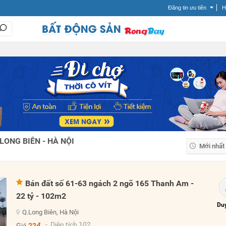
Đăng tin ưu tiên
H
LONG BIÊN - HÀ NỘI
Mới nhất
Mới nhất
Giá tăng
Bán đất số 61-63 ngách 2 ngõ 165 Thanh Am -
Giá giảm
22 tỷ - 102m2
Duy
Q.Long Biên, Hà Nội
- Diện tích 102
Giá
22đ