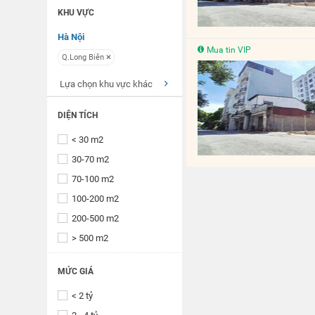
KHU VỰC
Hà Nội
Mua tin VIP
Q.Long Biên
Lựa chọn khu vực khác
DIỆN TÍCH
< 30 m2
30-70 m2
70-100 m2
100-200 m2
200-500 m2
> 500 m2
MỨC GIÁ
< 2 tỷ