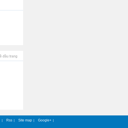
ề đầu trang
e
Rss
Site map
Google+
|
|
|
|