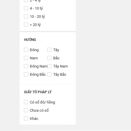
2 - 4 tỷ
4 - 10 tỷ
10 - 20 tỷ
> 20 tỷ
HƯỚNG
Đông
Tây
Nam
Bắc
Đông Nam
Tây Nam
Đông Bắc
Tây Bắc
GIẤY TỜ PHÁP LÝ
Có sổ đỏ/ hồng
Chưa có sổ
Khác