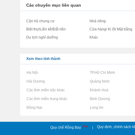
Các chuyên mục liên quan
Căn hộ chung cư
Nhà riêng
Biệt thự/Liền kề/Đất nền
Cửa hàng/ Ki ốt/ Mặt bằng
Du lịch nghỉ dưỡng
Khác
Xem theo tỉnh thành
Rao vặt tại Hà Nội
Rao vặt tại TP.Hồ Chí Minh
Rao vặt tại Hải Dương
Rao vặt tại Quảng Ninh
Rao vặt tại Các tỉnh miền bắc khác
Rao vặt tại Khánh Hoà
Rao vặt tại Các tỉnh miền trung khác
Rao vặt tại Bình Dương
Rao vặt tại Đồng Nai
Rao vặt tại Long An
New
Quy định, chính sách k
Quy chế Rồng Bay
|