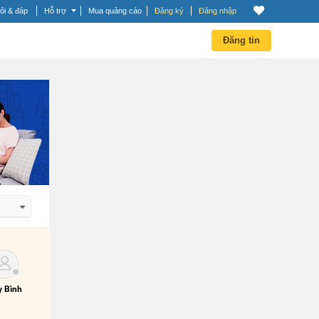
ỏi & đáp
Hỗ trợ
Mua quảng cáo
Đăng ký
Đăng nhập
Đăng tin
 dần
 dần
 Bình