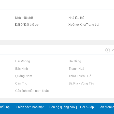
Nhà mặt phố
Nhà tập thể
Đất ở/ Đất thổ cư
Xưởng/ Kho/Trang trại
V
Rao vặt tại Hải Phòng
Rao vặt tại Đà Nẵng
Rao vặt tại Bắc Ninh
Rao vặt tại Thanh Hoá
Rao vặt tại Quảng Nam
Rao vặt tại Thừa Thiên Huế
Rao vặt tại Cần Thơ
Rao vặt tại Bà Rịa - Vũng Tàu
Rao vặt tại Các tỉnh miền nam khác
hiếu nại
Chính sách bảo mật
Liên hệ quảng cáo
Hỏi & đáp
Bản Mobil
|
|
|
|