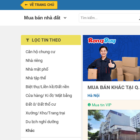
VỀ TRANG CHỦ
Mua bán nhà đất
LỌC TIN THEO
Căn hộ chung cư
Nhà riêng
Nhà mặt phố
Nhà tập thể
Biệt thự/Liền kề/Đất nền
MUA BÁN KHÁC TẠI Q.
Cửa hàng/ Ki ốt/ Mặt bằng
Hà Nội
Đất ở/ Đất thổ cư
Mua tin VIP
Xưởng/ Kho/Trang trại
Du lịch nghỉ dưỡng
Khác