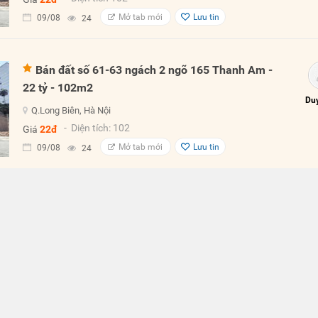
Mở tab mới
Lưu tin
09/08
24
Bán đất số 61-63 ngách 2 ngõ 165 Thanh Am -
22 tỷ - 102m2
Duy
Q.Long Biên, Hà Nội
- Diện tích: 102
Giá
22đ
Mở tab mới
Lưu tin
09/08
24