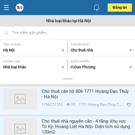
Đăng tin
Nhà loại khác tại Hà Nội
TỈNH THÀNH
CHUYÊN MỤC
Hà Nội
Cho thuê nhà
CHỦNG LOẠI
QUẬN HUYỆN
Nhà loại khác
H.Đan Phượng
GIÁ
TIỆN ÍCH
Tất cả
Tất cả
Cho thuê căn hộ 806 17T1 Hoàng Đạo Thúy
- Hà Nội
Lọc
1786271102
20
17T1 Hoàng Đạo Thúy, Trung Hòa, Q.Cầu Giấy, Hà Nội
Cho thuê nhà nguyên căn - 4 tầng- khu vực
Tứ Kỳ- Hoàng Liệt Hà Nội- Diện tích sử dụng
120m2