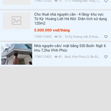
1786112702
15
17T1 Hoàng Đạo Thúy, Trung Hòa, Q.Cầu Giấy, Hà Nội
Cho thuê nhà nguyên căn - 4 tầng- khu vực
Tứ Kỳ- Hoàng Liệt Hà Nội- Diện tích sử dụng
120m2
5.000.000 vnđ/tháng
1786112402
26
Tứ Kỳ, Hoàng Liệt, Q.Hoàng Mai, Hà Nội
Nhà nguyên căn/ mặt bằng 530 Bưởi- Ngõ 6
khu 7,2ha Vĩnh Phúc
1786112402
45
Bưởi, Vĩnh Phúc, Q. Ba Đình, Hà Nội