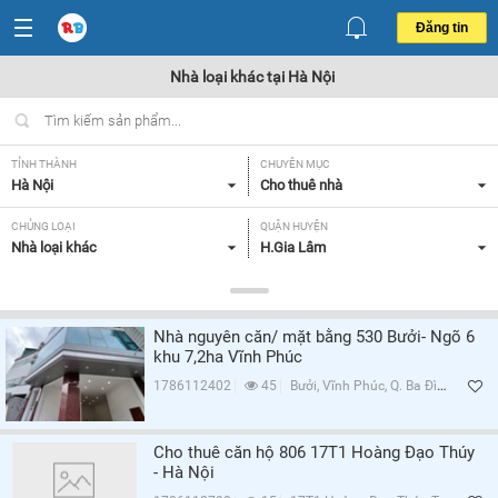
Đăng tin
Nhà loại khác tại Hà Nội
TỈNH THÀNH
CHUYÊN MỤC
Hà Nội
Cho thuê nhà
CHỦNG LOẠI
QUẬN HUYỆN
Nhà loại khác
H.Gia Lâm
GIÁ
TIỆN ÍCH
Tất cả
Tất cả
Nhà nguyên căn/ mặt bằng 530 Bưởi- Ngõ 6
khu 7,2ha Vĩnh Phúc
Lọc
1786112402
45
Bưởi, Vĩnh Phúc, Q. Ba Đình, Hà Nội
Cho thuê căn hộ 806 17T1 Hoàng Đạo Thúy
- Hà Nội