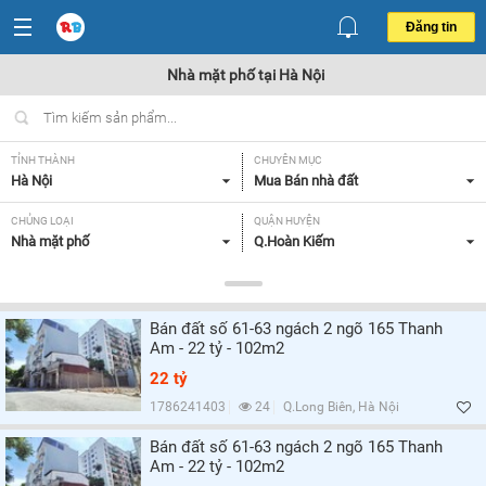
Đăng tin
Nhà mặt phố tại Hà Nội
TỈNH THÀNH
CHUYÊN MỤC
Hà Nội
Mua Bán nhà đất
CHỦNG LOẠI
QUẬN HUYỆN
Nhà mặt phố
Q.Hoàn Kiếm
DIỆN TÍCH
MỨC GIÁ
Tất cả
Tất cả
Bán đất số 61-63 ngách 2 ngõ 165 Thanh
MẶT TIỀN
HƯỚNG
Am - 22 tỷ - 102m2
Tất cả
Tất cả
22 tỷ
GIẤY TỜ PHÁP LÝ
PHÙ HỢP LÀM
1786241403
24
Q.Long Biên, Hà Nội
Tất cả
Tất cả
Bán đất số 61-63 ngách 2 ngõ 165 Thanh
Am - 22 tỷ - 102m2