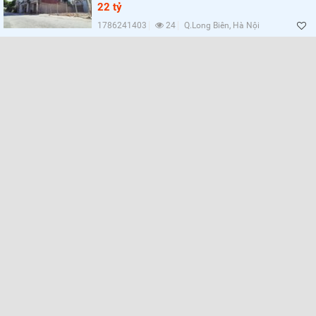
Lọc
22 tỷ
1786241403
24
Q.Long Biên, Hà Nội