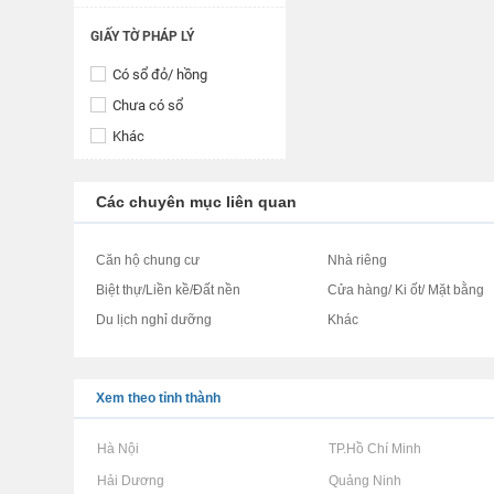
GIẤY TỜ PHÁP LÝ
Có sổ đỏ/ hồng
Chưa có sổ
Khác
Các chuyên mục liên quan
Căn hộ chung cư
Nhà riêng
Biệt thự/Liền kề/Đất nền
Cửa hàng/ Ki ốt/ Mặt bằng
Du lịch nghỉ dưỡng
Khác
Xem theo tỉnh thành
Rao vặt tại Hà Nội
Rao vặt tại TP.Hồ Chí Minh
Rao vặt tại Hải Dương
Rao vặt tại Quảng Ninh