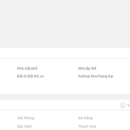
Nhà mặt phố
Nhà tập thể
Đất ở/ Đất thổ cư
Xưởng/ Kho/Trang trại
V
Rao vặt tại Hải Phòng
Rao vặt tại Đà Nẵng
Rao vặt tại Bắc Ninh
Rao vặt tại Thanh Hoá