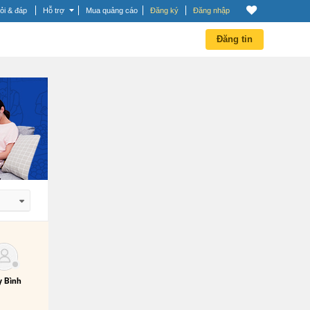
ỏi & đáp
Hỗ trợ
Mua quảng cáo
Đăng ký
Đăng nhập
Đăng tin
 dần
 dần
 Bình