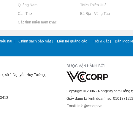
Rao vặt tại Quảng Nam
Rao vặt tại Thừa Thiên Huế
Rao vặt tại Cần Thơ
Rao vặt tại Bà Rịa - Vũng Tàu
Rao vặt tại Các tỉnh miền nam khác
hiếu nại
Chính sách bảo mật
Liên hệ quảng cáo
Hỏi & đáp
Bản Mobil
|
|
|
|
ĐƯỢC VẬN HÀNH BỞI
lex, số 1 Nguyễn Huy Tưởng,
Copyright © 2006 - RongBay.com
Công t
43413
Giấy đăng ký kinh doanh số: 010187122
Email: info@vccorp.vn