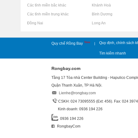
Rao vặt tại Các tỉnh miền bắc khác
Rao vặt tại Khánh Hoà
Rao vặt tại Các tỉnh miền trung khác
Rao vặt tại Bình Dương
Rao vặt tại Đồng Nai
Rao vặt tại Long An
New
Quy định, chính sách k
Quy chế Rồng Bay
|
Tìm kiếm nhanh
Rongbay.com
Tầng 17 Tòa nhà Center Building - Hapulico Comp
Quận Thanh Xuân, TP Hà Nội.
Lienhe@rongbay.com
CSKH: 024 73095555 (Ext: 456). Fax: 024 397
Kinh doanh: 0936 194 226
0936 194 226
RongbayCom