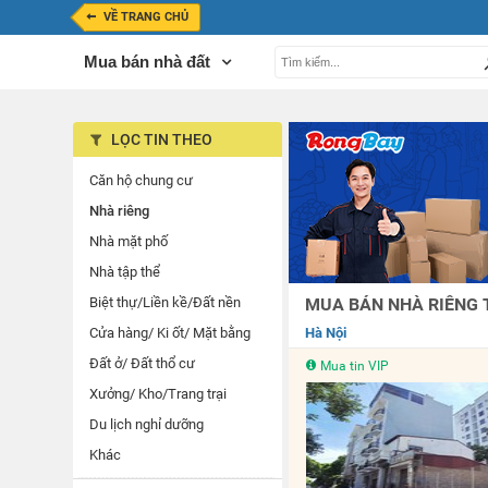
VỀ TRANG CHỦ
Mua bán nhà đất
LỌC TIN THEO
Căn hộ chung cư
Nhà riêng
Nhà mặt phố
Nhà tập thể
Biệt thự/Liền kề/Đất nền
MUA BÁN NHÀ RIÊNG T
Cửa hàng/ Ki ốt/ Mặt bằng
Hà Nội
Đất ở/ Đất thổ cư
Mua tin VIP
Xưởng/ Kho/Trang trại
Du lịch nghỉ dưỡng
Khác