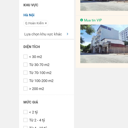
KHU VỰC
Hà Nội
Mua tin VIP
Q.Hoàn Kiếm
Lựa chọn khu vực khác
DIỆN TÍCH
< 30 m2
Từ 30-70 m2
Từ 70-100 m2
Từ 100-200 m2
> 200 m2
MỨC GIÁ
< 2 tỷ
Từ 2 - 4 tỷ