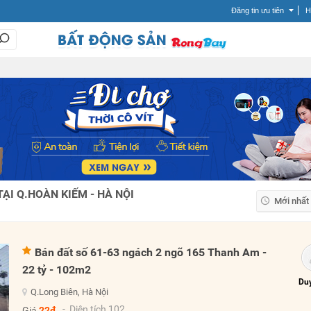
Đăng tin ưu tiên
H
ẠI Q.HOÀN KIẾM - HÀ NỘI
Mới nhất
Mới nhất
Giá tăng
Bán đất số 61-63 ngách 2 ngõ 165 Thanh Am -
Giá giảm
22 tỷ - 102m2
Duy
Q.Long Biên, Hà Nội
- Diện tích 102
Giá
22đ