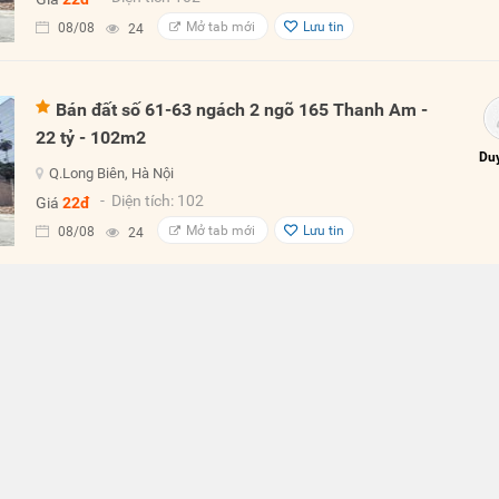
Mở tab mới
Lưu tin
08/08
24
Bán đất số 61-63 ngách 2 ngõ 165 Thanh Am -
22 tỷ - 102m2
Duy
Q.Long Biên, Hà Nội
- Diện tích: 102
Giá
22đ
Mở tab mới
Lưu tin
08/08
24