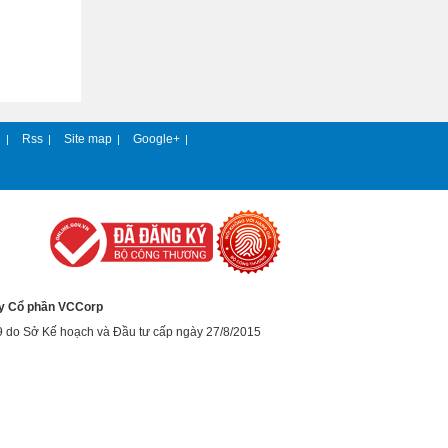
e
Rss
Site map
Google+
|
|
|
|
y Cổ phần VCCorp
9 do Sở Kế hoạch và Đầu tư cấp ngày 27/8/2015