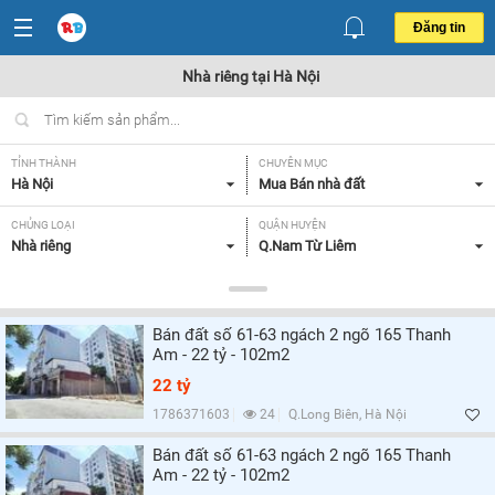
Đăng tin
Nhà riêng tại Hà Nội
TỈNH THÀNH
CHUYÊN MỤC
Hà Nội
Mua Bán nhà đất
CHỦNG LOẠI
QUẬN HUYỆN
Nhà riêng
Q.Nam Từ Liêm
DIỆN TÍCH
MỨC GIÁ
Tất cả
Tất cả
Bán đất số 61-63 ngách 2 ngõ 165 Thanh
HƯỚNG
MẶT TIỀN
Am - 22 tỷ - 102m2
Tất cả
Tất cả
22 tỷ
GIẤY TỜ PHÁP LÝ
1786371603
24
Q.Long Biên, Hà Nội
Tất cả
Bán đất số 61-63 ngách 2 ngõ 165 Thanh
Am - 22 tỷ - 102m2