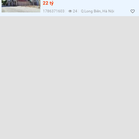
Lọc
22 tỷ
1786371603
24
Q.Long Biên, Hà Nội