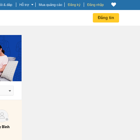
ỏi & đáp
Hỗ trợ
Mua quảng cáo
Đăng ký
Đăng nhập
Đăng tin
 dần
 dần
 Bình