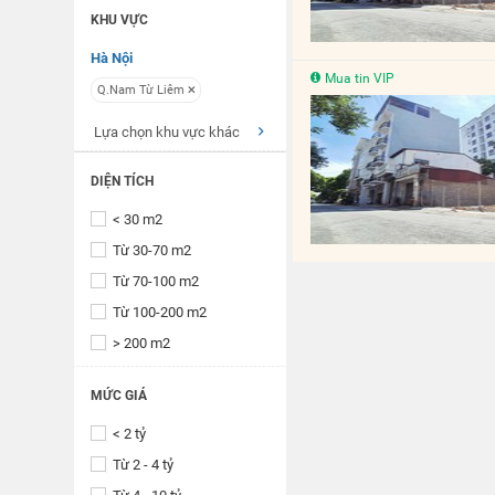
KHU VỰC
Hà Nội
Mua tin VIP
Q.Nam Từ Liêm
Lựa chọn khu vực khác
DIỆN TÍCH
< 30 m2
Từ 30-70 m2
Từ 70-100 m2
Từ 100-200 m2
> 200 m2
MỨC GIÁ
< 2 tỷ
Từ 2 - 4 tỷ