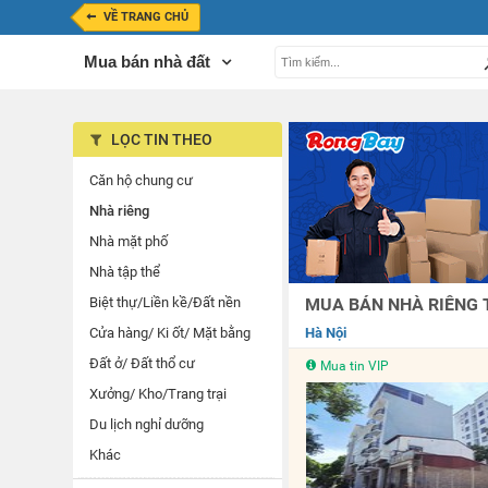
VỀ TRANG CHỦ
Mua bán nhà đất
LỌC TIN THEO
Căn hộ chung cư
Nhà riêng
Nhà mặt phố
Nhà tập thể
Biệt thự/Liền kề/Đất nền
MUA BÁN NHÀ RIÊNG T
Cửa hàng/ Ki ốt/ Mặt bằng
Hà Nội
Đất ở/ Đất thổ cư
Mua tin VIP
Xưởng/ Kho/Trang trại
Du lịch nghỉ dưỡng
Khác