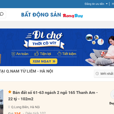
Đăng tin ưu tiên
H
ẠI Q.NAM TỪ LIÊM - HÀ NỘI
Mới nhất
Mới nhất
Giá tăng
Bán đất số 61-63 ngách 2 ngõ 165 Thanh Am -
Giá giảm
22 tỷ - 102m2
Duy
Q.Long Biên, Hà Nội
- Diện tích 102
Giá
22đ