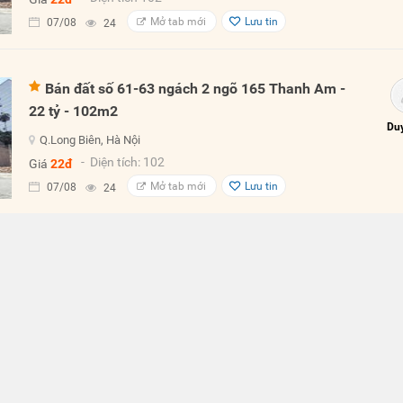
Mở tab mới
Lưu tin
07/08
24
Bán đất số 61-63 ngách 2 ngõ 165 Thanh Am -
22 tỷ - 102m2
Duy
Q.Long Biên, Hà Nội
- Diện tích: 102
Giá
22đ
Mở tab mới
Lưu tin
07/08
24