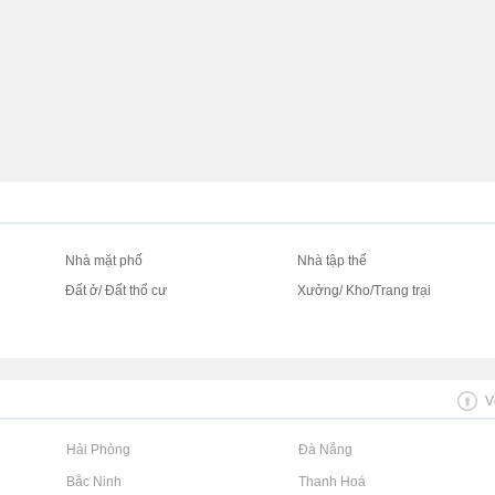
Nhà mặt phố
Nhà tập thể
Đất ở/ Đất thổ cư
Xưởng/ Kho/Trang trại
V
Rao vặt tại Hải Phòng
Rao vặt tại Đà Nẵng
Rao vặt tại Bắc Ninh
Rao vặt tại Thanh Hoá