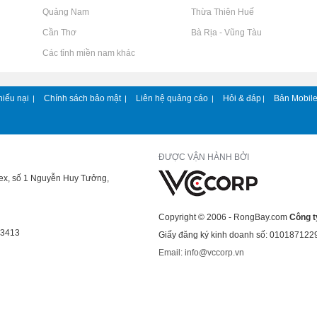
Rao vặt tại Quảng Nam
Rao vặt tại Thừa Thiên Huế
Rao vặt tại Cần Thơ
Rao vặt tại Bà Rịa - Vũng Tàu
Rao vặt tại Các tỉnh miền nam khác
hiếu nại
Chính sách bảo mật
Liên hệ quảng cáo
Hỏi & đáp
Bản Mobil
|
|
|
|
ĐƯỢC VẬN HÀNH BỞI
lex, số 1 Nguyễn Huy Tưởng,
Copyright © 2006 - RongBay.com
Công t
43413
Giấy đăng ký kinh doanh số: 010187122
Email: info@vccorp.vn