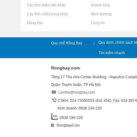
Rao vặt tại Các tỉnh miền bắc khác
Rao vặt tại Khánh Hoà
Rao vặt tại Các tỉnh miền trung khác
Rao vặt tại Bình Dương
Rao vặt tại Đồng Nai
Rao vặt tại Long An
New
Quy định, chính sách k
Quy chế Rồng Bay
|
Tìm kiếm nhanh
Rongbay.com
Tầng 17 Tòa nhà Center Building - Hapulico Comp
Quận Thanh Xuân, TP Hà Nội.
Lienhe@rongbay.com
CSKH: 024 73095555 (Ext: 456). Fax: 024 397
Kinh doanh: 0936 194 226
0936 194 226
RongbayCom