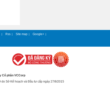
e
Rss
Site map
Google+
|
|
|
|
y Cổ phần VCCorp
9 do Sở Kế hoạch và Đầu tư cấp ngày 27/8/2015