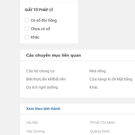
GIẤY TỜ PHÁP LÝ
Có sổ đỏ/ hồng
Chưa có sổ
Khác
Các chuyên mục liên quan
Căn hộ chung cư
Nhà riêng
Biệt thự/Liền kề/Đất nền
Cửa hàng/ Ki ốt/ Mặt bằng
Du lịch nghỉ dưỡng
Khác
Xem theo tỉnh thành
Rao vặt tại Hà Nội
Rao vặt tại TP.Hồ Chí Minh
Rao vặt tại Hải Dương
Rao vặt tại Quảng Ninh