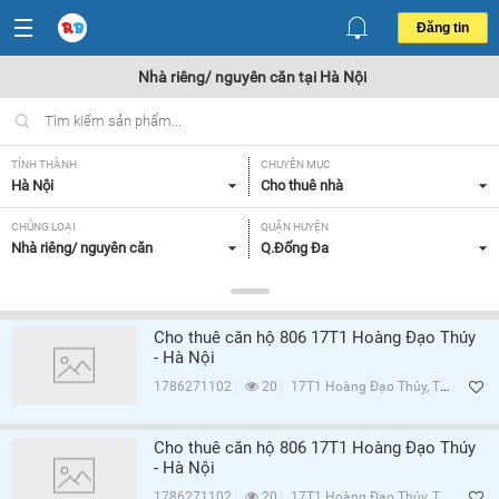
Đăng tin
Nhà riêng/ nguyên căn tại Hà Nội
TỈNH THÀNH
CHUYÊN MỤC
Hà Nội
Cho thuê nhà
CHỦNG LOẠI
QUẬN HUYỆN
Nhà riêng/ nguyên căn
Q.Đống Đa
GIÁ
DIỆN TÍCH
Tất cả
Tất cả
Cho thuê căn hộ 806 17T1 Hoàng Đạo Thúy
SỐ PHÒNG NGỦ
TIỆN ÍCH
- Hà Nội
Tất cả
Tất cả
1786271102
20
17T1 Hoàng Đạo Thúy, Trung Hòa, Q.Cầu Giấy, Hà Nội
Lọc
Cho thuê căn hộ 806 17T1 Hoàng Đạo Thúy
- Hà Nội
1786271102
20
17T1 Hoàng Đạo Thúy, Trung Hòa, Q.Cầu Giấy, Hà Nội