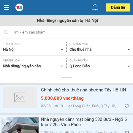
Đăng tin
Nhà riêng/ nguyên căn tại Hà Nội
TỈNH THÀNH
CHUYÊN MỤC
Hà Nội
Cho thuê nhà
CHỦNG LOẠI
QUẬN HUYỆN
Nhà riêng/ nguyên căn
Q.Long Biên
GIÁ
DIỆN TÍCH
Tất cả
Tất cả
Chính chủ cho thuê nhà phường Tây Hồ HN
SỐ PHÒNG NGỦ
TIỆN ÍCH
5.000.000 vnđ/tháng
Tất cả
Tất cả
02/08
10
Lạc Long Quân, Bưởi, Q.Tây Hồ, Hà Nội
Lọc
Nhà nguyên căn/ mặt bằng 530 Bưởi- Ngõ 6
khu 7,2ha Vĩnh Phúc
1786198802
45
Bưởi, Vĩnh Phúc, Q. Ba Đình, Hà Nội