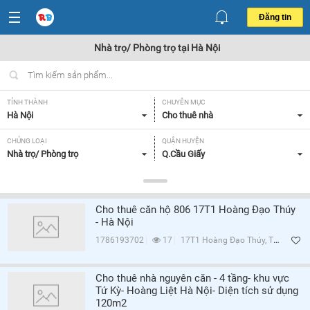
Đăng tin
Nhà trọ/ Phòng trọ tại Hà Nội
TỈNH THÀNH
CHUYÊN MỤC
Hà Nội
Cho thuê nhà
CHỦNG LOẠI
QUẬN HUYỆN
Nhà trọ/ Phòng trọ
Q.Cầu Giấy
GIÁ
TIỆN ÍCH
Tất cả
Tất cả
Cho thuê căn hộ 806 17T1 Hoàng Đạo Thúy
- Hà Nội
Lọc
1786193702
17
17T1 Hoàng Đạo Thúy, Trung Hòa, Q.Cầu Giấy, Hà Nội
Cho thuê nhà nguyên căn - 4 tầng- khu vực
Tứ Kỳ- Hoàng Liệt Hà Nội- Diện tích sử dụng
120m2