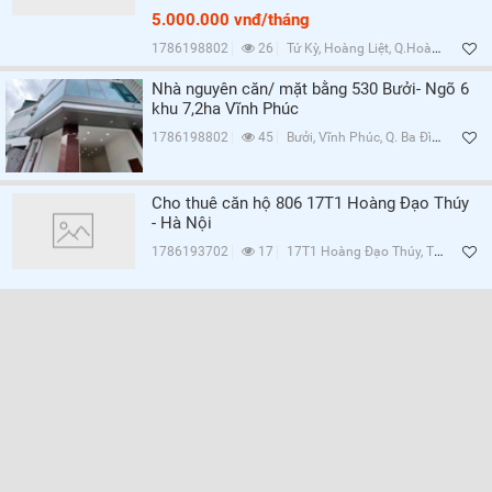
5.000.000 vnđ/tháng
1786198802
26
Tứ Kỳ, Hoàng Liệt, Q.Hoàng Mai, Hà Nội
Nhà nguyên căn/ mặt bằng 530 Bưởi- Ngõ 6
khu 7,2ha Vĩnh Phúc
1786198802
45
Bưởi, Vĩnh Phúc, Q. Ba Đình, Hà Nội
Cho thuê căn hộ 806 17T1 Hoàng Đạo Thúy
- Hà Nội
1786193702
17
17T1 Hoàng Đạo Thúy, Trung Hòa, Q.Cầu Giấy, Hà Nội