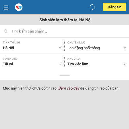
Đăng tin
Sinh viên làm thêm tại Hà Nội
TỈNH THÀNH
CHUYÊN MỤC
Hà Nội
Lao động phổ thông
CÔNG VIỆC
NHU CẦU
Tất cả
Tìm việc làm
LOẠI HÌNH
Tất cả
Mục này hiện thời chưa có tin rao.
Bấm vào đây
để đăng tin rao của bạn.
Lọc