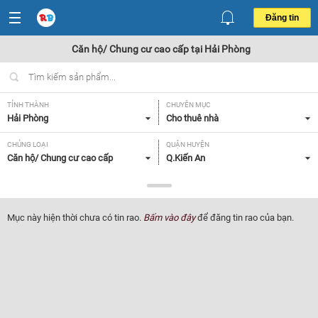
Đăng tin
Căn hộ/ Chung cư cao cấp tại Hải Phòng
TỈNH THÀNH
CHUYÊN MỤC
Hải Phòng
Cho thuê nhà
CHỦNG LOẠI
QUẬN HUYỆN
Căn hộ/ Chung cư cao cấp
Q.Kiến An
GIÁ
DIỆN TÍCH
Tất cả
Tất cả
Mục này hiện thời chưa có tin rao.
Bấm vào đây
để đăng tin rao của bạn.
SỐ PHÒNG NGỦ
ĐỒ DÙNG TRONG NHÀ
Tất cả
Tất cả
Lọc