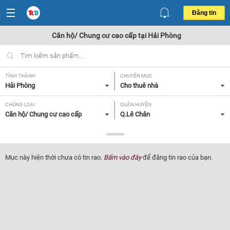
Đăng tin
Căn hộ/ Chung cư cao cấp tại Hải Phòng
TỈNH THÀNH
CHUYÊN MỤC
Hải Phòng
Cho thuê nhà
CHỦNG LOẠI
QUẬN HUYỆN
Căn hộ/ Chung cư cao cấp
Q.Lê Chân
GIÁ
DIỆN TÍCH
Tất cả
Tất cả
Mục này hiện thời chưa có tin rao.
Bấm vào đây
để đăng tin rao của bạn.
SỐ PHÒNG NGỦ
ĐỒ DÙNG TRONG NHÀ
Tất cả
Tất cả
Lọc