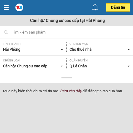
Đăng tin
Căn hộ/ Chung cư cao cấp tại Hải Phòng
TỈNH THÀNH
CHUYÊN MỤC
Hải Phòng
Cho thuê nhà
CHỦNG LOẠI
QUẬN HUYỆN
Căn hộ/ Chung cư cao cấp
Q.Lê Chân
GIÁ
DIỆN TÍCH
Tất cả
Tất cả
Mục này hiện thời chưa có tin rao.
Bấm vào đây
để đăng tin rao của bạn.
SỐ PHÒNG NGỦ
ĐỒ DÙNG TRONG NHÀ
Tất cả
Tất cả
Lọc