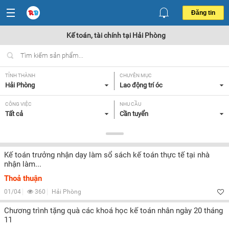
Đăng tin
Kế toán, tài chính tại Hải Phòng
TỈNH THÀNH
CHUYÊN MỤC
Hải Phòng
Lao động trí óc
CÔNG VIỆC
NHU CẦU
Tất cả
Cần tuyển
LOẠI HÌNH
Tất cả
Kế toán trưởng nhận dạy làm sổ sách kế toán thực tế tại nhà
nhận làm...
Lọc
Thoả thuận
01/04
360
Hải Phòng
Chương trình tặng quà các khoá học kế toán nhân ngày 20 tháng
11