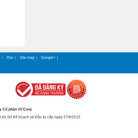
e
Rss
Site map
Google+
|
|
|
|
y Cổ phần VCCorp
9 do Sở Kế hoạch và Đầu tư cấp ngày 27/8/2015