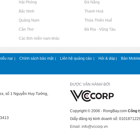
Rao vặt tại Hải Phòng
Rao vặt tại Đà Nẵng
Rao vặt tại Bắc Ninh
Rao vặt tại Thanh Hoá
Rao vặt tại Quảng Nam
Rao vặt tại Thừa Thiên Huế
Rao vặt tại Cần Thơ
Rao vặt tại Bà Rịa - Vũng Tàu
Rao vặt tại Các tỉnh miền nam khác
hiếu nại
Chính sách bảo mật
Liên hệ quảng cáo
Hỏi & đáp
Bản Mobil
|
|
|
|
ĐƯỢC VẬN HÀNH BỞI
lex, số 1 Nguyễn Huy Tưởng,
Copyright © 2006 - RongBay.com
Công t
43413
Giấy đăng ký kinh doanh số: 010187122
Email: info@vccorp.vn