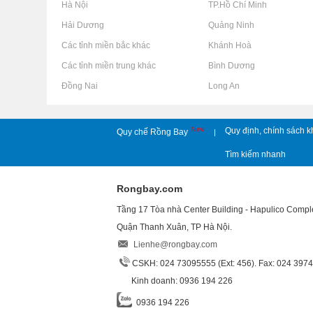
Rao vặt tại Hà Nội
Rao vặt tại TP.Hồ Chí Minh
Rao vặt tại Hải Dương
Rao vặt tại Quảng Ninh
Rao vặt tại Các tỉnh miền bắc khác
Rao vặt tại Khánh Hoà
Rao vặt tại Các tỉnh miền trung khác
Rao vặt tại Bình Dương
Rao vặt tại Đồng Nai
Rao vặt tại Long An
New
Quy định, chính sách k
Quy chế Rồng Bay
|
Tìm kiếm nhanh
Rongbay.com
Tầng 17 Tòa nhà Center Building - Hapulico Comp
Quận Thanh Xuân, TP Hà Nội.
Lienhe@rongbay.com
CSKH: 024 73095555 (Ext: 456). Fax: 024 397
Kinh doanh: 0936 194 226
0936 194 226