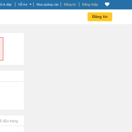
ỏi & đáp
Hỗ trợ
Mua quảng cáo
Đăng ký
Đăng nhập
Đăng tin
ề đầu trang