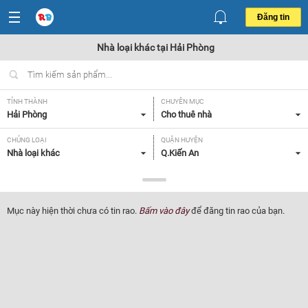
Đăng tin
Nhà loại khác tại Hải Phòng
TỈNH THÀNH
CHUYÊN MỤC
Hải Phòng
Cho thuê nhà
CHỦNG LOẠI
QUẬN HUYỆN
Nhà loại khác
Q.Kiến An
GIÁ
TIỆN ÍCH
Tất cả
Tất cả
Mục này hiện thời chưa có tin rao.
Bấm vào đây
để đăng tin rao của bạn.
Lọc