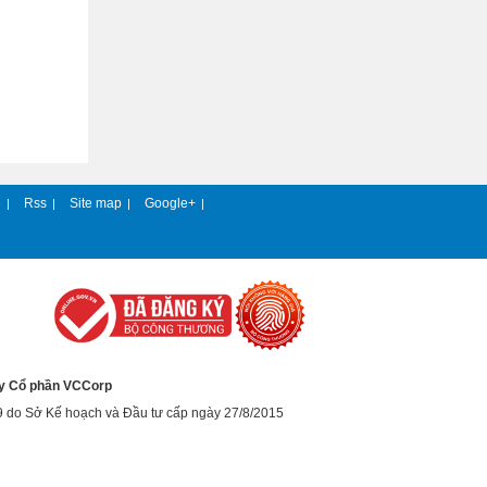
e
Rss
Site map
Google+
|
|
|
|
y Cổ phần VCCorp
9 do Sở Kế hoạch và Đầu tư cấp ngày 27/8/2015