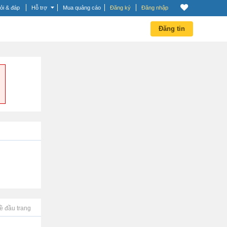
ỏi & đáp
Hỗ trợ
Mua quảng cáo
Đăng ký
Đăng nhập
Đăng tin
ề đầu trang