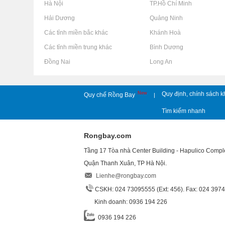
Rao vặt tại Hà Nội
Rao vặt tại TP.Hồ Chí Minh
Rao vặt tại Hải Dương
Rao vặt tại Quảng Ninh
Rao vặt tại Các tỉnh miền bắc khác
Rao vặt tại Khánh Hoà
Rao vặt tại Các tỉnh miền trung khác
Rao vặt tại Bình Dương
Rao vặt tại Đồng Nai
Rao vặt tại Long An
New
Quy định, chính sách k
Quy chế Rồng Bay
|
Tìm kiếm nhanh
Rongbay.com
Tầng 17 Tòa nhà Center Building - Hapulico Comp
Quận Thanh Xuân, TP Hà Nội.
Lienhe@rongbay.com
CSKH: 024 73095555 (Ext: 456). Fax: 024 397
Kinh doanh: 0936 194 226
0936 194 226