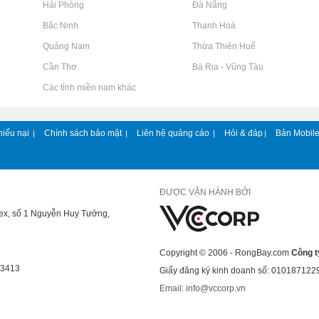
Rao vặt tại Hải Phòng
Rao vặt tại Đà Nẵng
Rao vặt tại Bắc Ninh
Rao vặt tại Thanh Hoá
Rao vặt tại Quảng Nam
Rao vặt tại Thừa Thiên Huế
Rao vặt tại Cần Thơ
Rao vặt tại Bà Rịa - Vũng Tàu
Rao vặt tại Các tỉnh miền nam khác
hiếu nại
Chính sách bảo mật
Liên hệ quảng cáo
Hỏi & đáp
Bản Mobil
|
|
|
|
ĐƯỢC VẬN HÀNH BỞI
lex, số 1 Nguyễn Huy Tưởng,
Copyright © 2006 - RongBay.com
Công t
43413
Giấy đăng ký kinh doanh số: 010187122
Email: info@vccorp.vn