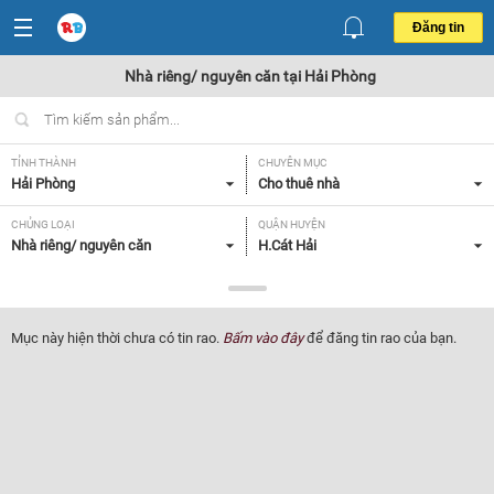
Đăng tin
Nhà riêng/ nguyên căn tại Hải Phòng
TỈNH THÀNH
CHUYÊN MỤC
Hải Phòng
Cho thuê nhà
CHỦNG LOẠI
QUẬN HUYỆN
Nhà riêng/ nguyên căn
H.Cát Hải
GIÁ
DIỆN TÍCH
Tất cả
Tất cả
Mục này hiện thời chưa có tin rao.
Bấm vào đây
để đăng tin rao của bạn.
SỐ PHÒNG NGỦ
TIỆN ÍCH
Tất cả
Tất cả
Lọc