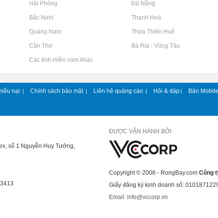
Rao vặt tại Hải Phòng
Rao vặt tại Đà Nẵng
Rao vặt tại Bắc Ninh
Rao vặt tại Thanh Hoá
Rao vặt tại Quảng Nam
Rao vặt tại Thừa Thiên Huế
Rao vặt tại Cần Thơ
Rao vặt tại Bà Rịa - Vũng Tàu
Rao vặt tại Các tỉnh miền nam khác
hiếu nại
Chính sách bảo mật
Liên hệ quảng cáo
Hỏi & đáp
Bản Mobil
|
|
|
|
ĐƯỢC VẬN HÀNH BỞI
lex, số 1 Nguyễn Huy Tưởng,
Copyright © 2006 - RongBay.com
Công t
43413
Giấy đăng ký kinh doanh số: 010187122
Email: info@vccorp.vn