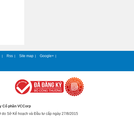
e
Rss
Site map
Google+
|
|
|
|
y Cổ phần VCCorp
9 do Sở Kế hoạch và Đầu tư cấp ngày 27/8/2015