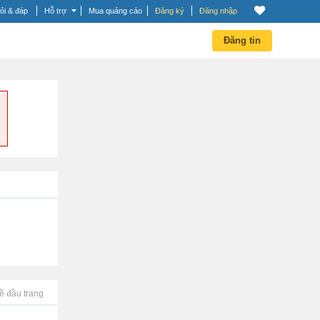
ỏi & đáp
Hỗ trợ
Mua quảng cáo
Đăng ký
Đăng nhập
Đăng tin
ề đầu trang