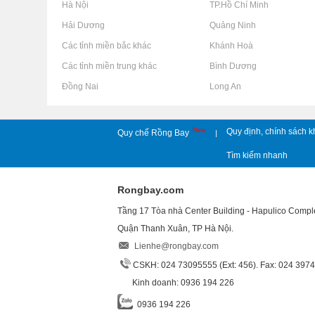
Rao vặt tại Hà Nội
Rao vặt tại TP.Hồ Chí Minh
Rao vặt tại Hải Dương
Rao vặt tại Quảng Ninh
Rao vặt tại Các tỉnh miền bắc khác
Rao vặt tại Khánh Hoà
Rao vặt tại Các tỉnh miền trung khác
Rao vặt tại Bình Dương
Rao vặt tại Đồng Nai
Rao vặt tại Long An
New
Quy định, chính sách k
Quy chế Rồng Bay
|
Tìm kiếm nhanh
Rongbay.com
Tầng 17 Tòa nhà Center Building - Hapulico Comp
Quận Thanh Xuân, TP Hà Nội.
Lienhe@rongbay.com
CSKH: 024 73095555 (Ext: 456). Fax: 024 397
Kinh doanh: 0936 194 226
0936 194 226