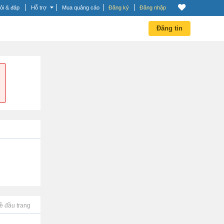
ỏi & đáp
Hỗ trợ
Mua quảng cáo
Đăng ký
Đăng nhập
Đăng tin
ề đầu trang