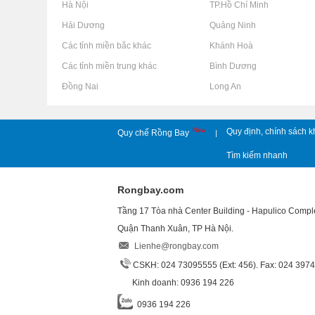
Rao vặt tại Hà Nội
Rao vặt tại TP.Hồ Chí Minh
Rao vặt tại Hải Dương
Rao vặt tại Quảng Ninh
Rao vặt tại Các tỉnh miền bắc khác
Rao vặt tại Khánh Hoà
Rao vặt tại Các tỉnh miền trung khác
Rao vặt tại Bình Dương
Rao vặt tại Đồng Nai
Rao vặt tại Long An
New
Quy định, chính sách k
Quy chế Rồng Bay
|
Tìm kiếm nhanh
Rongbay.com
Tầng 17 Tòa nhà Center Building - Hapulico Comp
Quận Thanh Xuân, TP Hà Nội.
Lienhe@rongbay.com
CSKH: 024 73095555 (Ext: 456). Fax: 024 397
Kinh doanh: 0936 194 226
0936 194 226