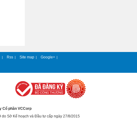
e
Rss
Site map
Google+
|
|
|
|
y Cổ phần VCCorp
9 do Sở Kế hoạch và Đầu tư cấp ngày 27/8/2015