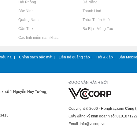
Rao vặt tại Hải Phòng
Rao vặt tại Đà Nẵng
Rao vặt tại Bắc Ninh
Rao vặt tại Thanh Hoá
Rao vặt tại Quảng Nam
Rao vặt tại Thừa Thiên Huế
Rao vặt tại Cần Thơ
Rao vặt tại Bà Rịa - Vũng Tàu
Rao vặt tại Các tỉnh miền nam khác
hiếu nại
Chính sách bảo mật
Liên hệ quảng cáo
Hỏi & đáp
Bản Mobil
|
|
|
|
ĐƯỢC VẬN HÀNH BỞI
lex, số 1 Nguyễn Huy Tưởng,
Copyright © 2006 - RongBay.com
Công t
43413
Giấy đăng ký kinh doanh số: 010187122
Email: info@vccorp.vn