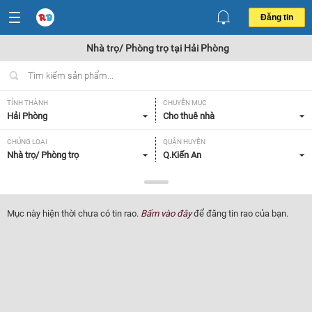
Đăng tin
Nhà trọ/ Phòng trọ tại Hải Phòng
TỈNH THÀNH
CHUYÊN MỤC
Hải Phòng
Cho thuê nhà
CHỦNG LOẠI
QUẬN HUYỆN
Nhà trọ/ Phòng trọ
Q.Kiến An
GIÁ
TIỆN ÍCH
Tất cả
Tất cả
Mục này hiện thời chưa có tin rao.
Bấm vào đây
để đăng tin rao của bạn.
Lọc