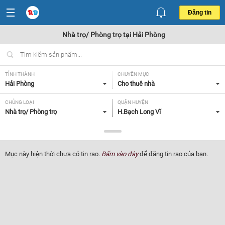
Đăng tin
Nhà trọ/ Phòng trọ tại Hải Phòng
TỈNH THÀNH
CHUYÊN MỤC
Hải Phòng
Cho thuê nhà
CHỦNG LOẠI
QUẬN HUYỆN
Nhà trọ/ Phòng trọ
H.Bạch Long Vĩ
GIÁ
TIỆN ÍCH
Tất cả
Tất cả
Mục này hiện thời chưa có tin rao.
Bấm vào đây
để đăng tin rao của bạn.
Lọc