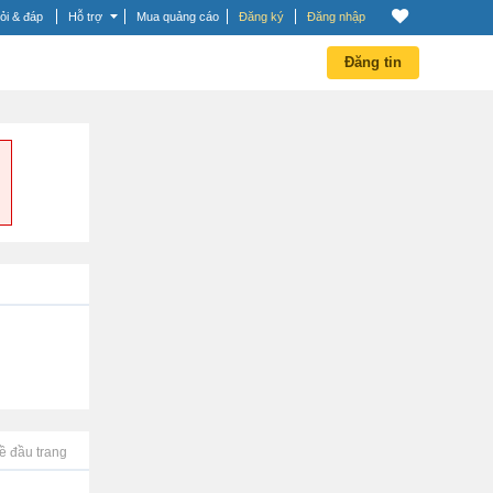
ỏi & đáp
Hỗ trợ
Mua quảng cáo
Đăng ký
Đăng nhập
Đăng tin
ề đầu trang