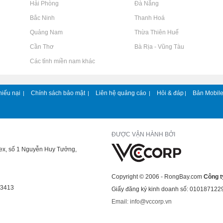
Rao vặt tại Hải Phòng
Rao vặt tại Đà Nẵng
Rao vặt tại Bắc Ninh
Rao vặt tại Thanh Hoá
Rao vặt tại Quảng Nam
Rao vặt tại Thừa Thiên Huế
Rao vặt tại Cần Thơ
Rao vặt tại Bà Rịa - Vũng Tàu
Rao vặt tại Các tỉnh miền nam khác
hiếu nại
Chính sách bảo mật
Liên hệ quảng cáo
Hỏi & đáp
Bản Mobil
|
|
|
|
ĐƯỢC VẬN HÀNH BỞI
lex, số 1 Nguyễn Huy Tưởng,
Copyright © 2006 - RongBay.com
Công t
43413
Giấy đăng ký kinh doanh số: 010187122
Email: info@vccorp.vn