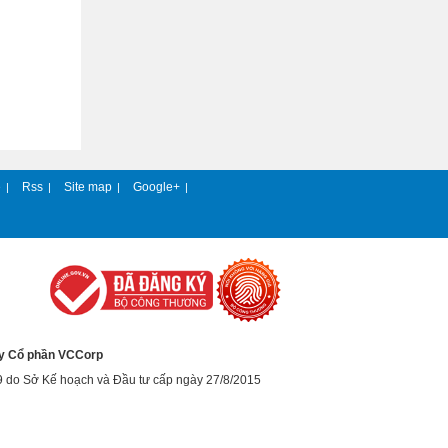
e
Rss
Site map
Google+
|
|
|
|
y Cổ phần VCCorp
9 do Sở Kế hoạch và Đầu tư cấp ngày 27/8/2015