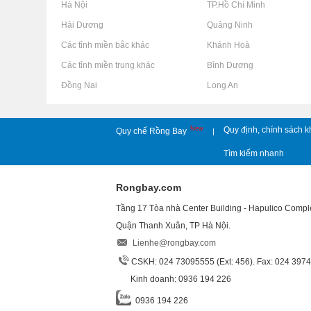
Rao vặt tại Hà Nội
Rao vặt tại TP.Hồ Chí Minh
Rao vặt tại Hải Dương
Rao vặt tại Quảng Ninh
Rao vặt tại Các tỉnh miền bắc khác
Rao vặt tại Khánh Hoà
Rao vặt tại Các tỉnh miền trung khác
Rao vặt tại Bình Dương
Rao vặt tại Đồng Nai
Rao vặt tại Long An
New
Quy định, chính sách k
Quy chế Rồng Bay
|
Tìm kiếm nhanh
Rongbay.com
Tầng 17 Tòa nhà Center Building - Hapulico Comp
Quận Thanh Xuân, TP Hà Nội.
Lienhe@rongbay.com
CSKH: 024 73095555 (Ext: 456). Fax: 024 397
Kinh doanh: 0936 194 226
0936 194 226