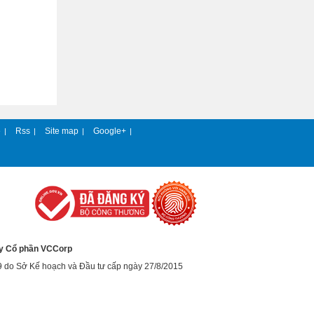
e
Rss
Site map
Google+
|
|
|
|
y Cổ phần VCCorp
9 do Sở Kế hoạch và Đầu tư cấp ngày 27/8/2015