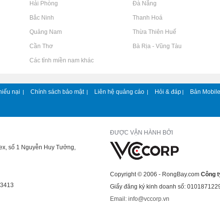
Rao vặt tại Hải Phòng
Rao vặt tại Đà Nẵng
Rao vặt tại Bắc Ninh
Rao vặt tại Thanh Hoá
Rao vặt tại Quảng Nam
Rao vặt tại Thừa Thiên Huế
Rao vặt tại Cần Thơ
Rao vặt tại Bà Rịa - Vũng Tàu
Rao vặt tại Các tỉnh miền nam khác
hiếu nại
Chính sách bảo mật
Liên hệ quảng cáo
Hỏi & đáp
Bản Mobil
|
|
|
|
ĐƯỢC VẬN HÀNH BỞI
lex, số 1 Nguyễn Huy Tưởng,
Copyright © 2006 - RongBay.com
Công t
43413
Giấy đăng ký kinh doanh số: 010187122
Email: info@vccorp.vn