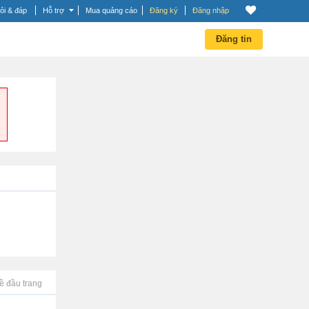
ỏi & đáp
Hỗ trợ
Mua quảng cáo
Đăng ký
Đăng nhập
Đăng tin
ề đầu trang