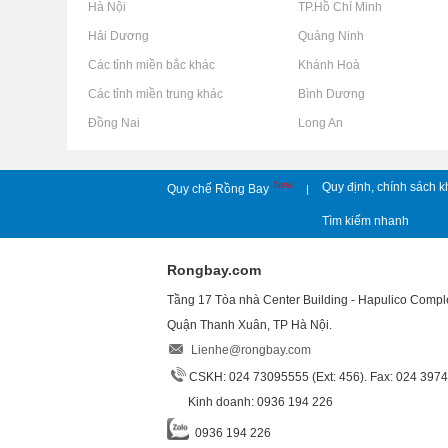
Rao vặt tại Hà Nội
Rao vặt tại TP.Hồ Chí Minh
Rao vặt tại Hải Dương
Rao vặt tại Quảng Ninh
Rao vặt tại Các tỉnh miền bắc khác
Rao vặt tại Khánh Hoà
Rao vặt tại Các tỉnh miền trung khác
Rao vặt tại Bình Dương
Rao vặt tại Đồng Nai
Rao vặt tại Long An
New
Quy định, chính sách k
Quy chế Rồng Bay
|
Tìm kiếm nhanh
Rongbay.com
Tầng 17 Tòa nhà Center Building - Hapulico Comp
Quận Thanh Xuân, TP Hà Nội.
Lienhe@rongbay.com
CSKH: 024 73095555 (Ext: 456). Fax: 024 397
Kinh doanh: 0936 194 226
0936 194 226