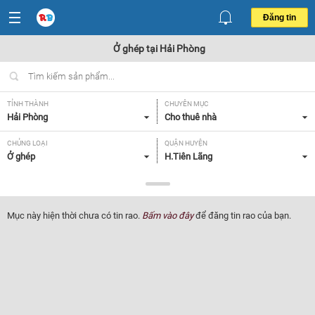
Đăng tin
Ở ghép tại Hải Phòng
TỈNH THÀNH
CHUYÊN MỤC
Hải Phòng
Cho thuê nhà
CHỦNG LOẠI
QUẬN HUYỆN
Ở ghép
H.Tiên Lãng
GIÁ
TIỆN ÍCH
Tất cả
Tất cả
Mục này hiện thời chưa có tin rao.
Bấm vào đây
để đăng tin rao của bạn.
TÌM NGƯỜI Ở GHÉP
Tất cả
Lọc