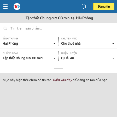
Đăng tin
Tập thể/ Chung cư/ CC mini tại Hải Phòng
TỈNH THÀNH
CHUYÊN MỤC
Hải Phòng
Cho thuê nhà
CHỦNG LOẠI
QUẬN HUYỆN
Tập thể/ Chung cư/ CC mini
Q.Hải An
GIÁ
DIỆN TÍCH
Tất cả
Tất cả
Mục này hiện thời chưa có tin rao.
Bấm vào đây
để đăng tin rao của bạn.
SỐ PHÒNG NGỦ
TIỆN ÍCH
Tất cả
Tất cả
Lọc