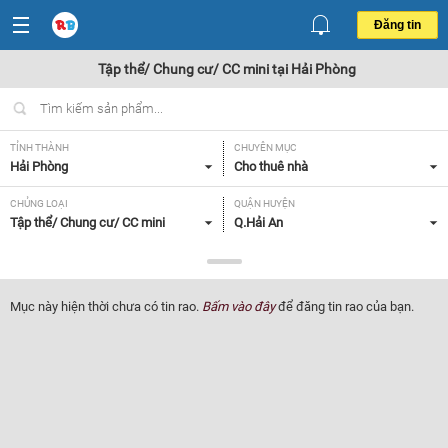
Đăng tin
Tập thể/ Chung cư/ CC mini tại Hải Phòng
TỈNH THÀNH
CHUYÊN MỤC
Hải Phòng
Cho thuê nhà
CHỦNG LOẠI
QUẬN HUYỆN
Tập thể/ Chung cư/ CC mini
Q.Hải An
GIÁ
DIỆN TÍCH
Tất cả
Tất cả
Mục này hiện thời chưa có tin rao.
Bấm vào đây
để đăng tin rao của bạn.
SỐ PHÒNG NGỦ
TIỆN ÍCH
Tất cả
Tất cả
Lọc