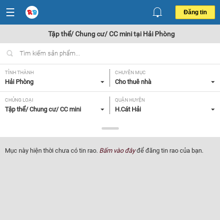
Đăng tin
Tập thể/ Chung cư/ CC mini tại Hải Phòng
TỈNH THÀNH
CHUYÊN MỤC
Hải Phòng
Cho thuê nhà
CHỦNG LOẠI
QUẬN HUYỆN
Tập thể/ Chung cư/ CC mini
H.Cát Hải
GIÁ
DIỆN TÍCH
Tất cả
Tất cả
Mục này hiện thời chưa có tin rao.
Bấm vào đây
để đăng tin rao của bạn.
SỐ PHÒNG NGỦ
TIỆN ÍCH
Tất cả
Tất cả
Lọc