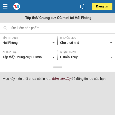
Đăng tin
Tập thể/ Chung cư/ CC mini tại Hải Phòng
TỈNH THÀNH
CHUYÊN MỤC
Hải Phòng
Cho thuê nhà
CHỦNG LOẠI
QUẬN HUYỆN
Tập thể/ Chung cư/ CC mini
H.Kiến Thụy
GIÁ
DIỆN TÍCH
Tất cả
Tất cả
Mục này hiện thời chưa có tin rao.
Bấm vào đây
để đăng tin rao của bạn.
SỐ PHÒNG NGỦ
TIỆN ÍCH
Tất cả
Tất cả
Lọc