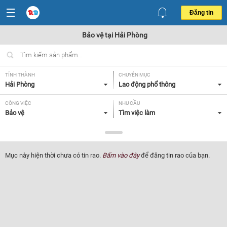
Đăng tin
Bảo vệ tại Hải Phòng
TỈNH THÀNH
CHUYÊN MỤC
Hải Phòng
Lao động phổ thông
CÔNG VIỆC
NHU CẦU
Bảo vệ
Tìm việc làm
LOẠI HÌNH
Tất cả
Mục này hiện thời chưa có tin rao.
Bấm vào đây
để đăng tin rao của bạn.
Lọc