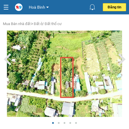
Hoà Bình
Đăng tin
Mua Bán nhà đất
Đất ở/ Đất thổ cư