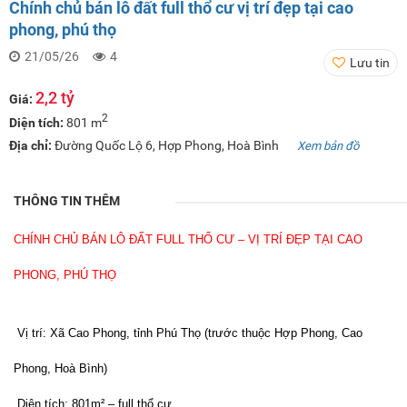
Chính chủ bán lô đất full thổ cư vị trí đẹp tại cao
phong, phú thọ
21/05/26
4
Lưu tin
2,2 tỷ
Giá:
2
Diện tích:
801 m
Địa chỉ:
Đường Quốc Lộ 6, Hợp Phong, Hoà Bình
Xem bản đồ
THÔNG TIN THÊM
CHÍNH CHỦ BÁN LÔ ĐẤT FULL THỔ CƯ – VỊ TRÍ ĐẸP TẠI CAO
PHONG, PHÚ THỌ
Vị trí: Xã Cao Phong, tỉnh Phú Thọ (trước thuộc Hợp Phong, Cao
Phong, Hoà Bình)
Diện tích: 801m² – full thổ cư