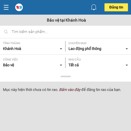
Đăng tin
Bảo vệ tại Khánh Hoà
TỈNH THÀNH
CHUYÊN MỤC
Khánh Hoà
Lao động phổ thông
CÔNG VIỆC
NHU CẦU
Bảo vệ
Tất cả
LOẠI HÌNH
Tất cả
Mục này hiện thời chưa có tin rao.
Bấm vào đây
để đăng tin rao của bạn.
Lọc