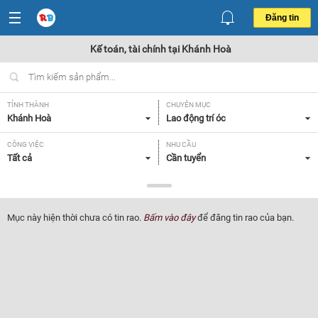
Đăng tin
Kế toán, tài chính tại Khánh Hoà
TỈNH THÀNH
CHUYÊN MỤC
Khánh Hoà
Lao động trí óc
CÔNG VIỆC
NHU CẦU
Tất cả
Cần tuyển
LOẠI HÌNH
Tất cả
Mục này hiện thời chưa có tin rao.
Bấm vào đây
để đăng tin rao của bạn.
Lọc