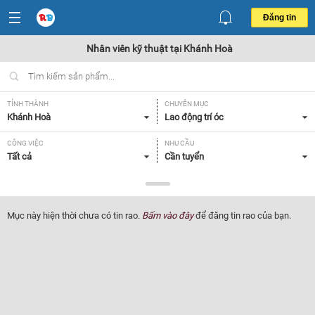
Đăng tin
Nhân viên kỹ thuật tại Khánh Hoà
TỈNH THÀNH
CHUYÊN MỤC
Khánh Hoà
Lao động trí óc
CÔNG VIỆC
NHU CẦU
Tất cả
Cần tuyển
LOẠI HÌNH
Tất cả
Mục này hiện thời chưa có tin rao.
Bấm vào đây
để đăng tin rao của bạn.
Lọc