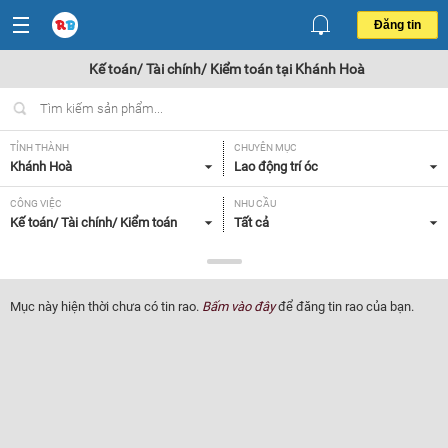
Đăng tin
Kế toán/ Tài chính/ Kiểm toán tại Khánh Hoà
TỈNH THÀNH
CHUYÊN MỤC
Khánh Hoà
Lao động trí óc
CÔNG VIỆC
NHU CẦU
Kế toán/ Tài chính/ Kiểm toán
Tất cả
LOẠI HÌNH
Tất cả
Mục này hiện thời chưa có tin rao.
Bấm vào đây
để đăng tin rao của bạn.
Lọc