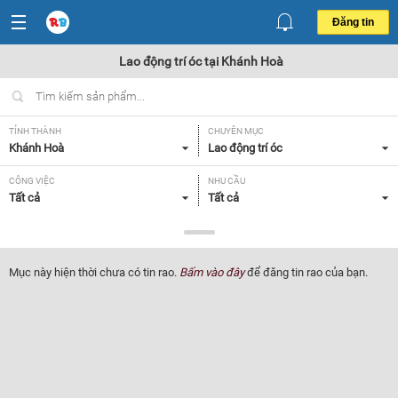
Đăng tin
Lao động trí óc tại Khánh Hoà
TỈNH THÀNH
CHUYÊN MỤC
Khánh Hoà
Lao động trí óc
CÔNG VIỆC
NHU CẦU
Tất cả
Tất cả
LOẠI HÌNH
Tất cả
Mục này hiện thời chưa có tin rao.
Bấm vào đây
để đăng tin rao của bạn.
Lọc