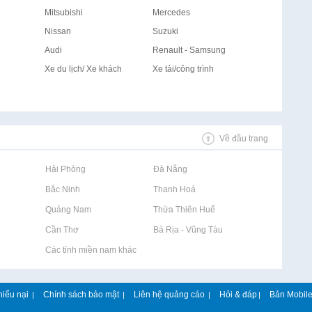
Mitsubishi
Mercedes
Nissan
Suzuki
Audi
Renault - Samsung
Xe du lịch/ Xe khách
Xe tải/công trình
Về đầu trang
Rao vặt tại Hải Phòng
Rao vặt tại Đà Nẵng
Rao vặt tại Bắc Ninh
Rao vặt tại Thanh Hoá
Rao vặt tại Quảng Nam
Rao vặt tại Thừa Thiên Huế
Rao vặt tại Cần Thơ
Rao vặt tại Bà Rịa - Vũng Tàu
Rao vặt tại Các tỉnh miền nam khác
hiếu nại
Chính sách bảo mật
Liên hệ quảng cáo
Hỏi & đáp
Bản Mobil
|
|
|
|