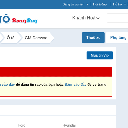
Đăng tin ưu tiên
Hỏi & đáp
Hỗ trợ
Khánh Hoà
Ô tô
GM Daewoo
Thuê xe
Phụ tùng 
Mua tin Vip
 vào đây
để đăng tin rao của bạn hoặc
Bấm vào đây
để về trang
Ford
Hyundai