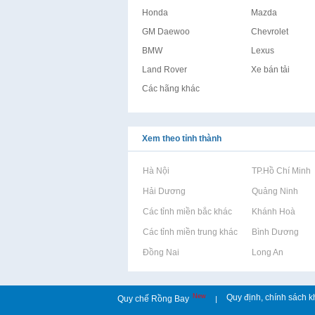
Honda
Mazda
GM Daewoo
Chevrolet
BMW
Lexus
Land Rover
Xe bán tải
Các hãng khác
Xem theo tỉnh thành
Rao vặt tại Hà Nội
Rao vặt tại TP.Hồ Chí Minh
Rao vặt tại Hải Dương
Rao vặt tại Quảng Ninh
Rao vặt tại Các tỉnh miền bắc khác
Rao vặt tại Khánh Hoà
Rao vặt tại Các tỉnh miền trung khác
Rao vặt tại Bình Dương
Rao vặt tại Đồng Nai
Rao vặt tại Long An
New
Quy định, chính sách k
Quy chế Rồng Bay
|