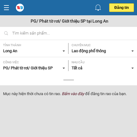
Đăng tin
PG/ Phát tờ rơi/ Giới thiệu SP tại Long An
TỈNH THÀNH
CHUYÊN MỤC
Long An
Lao động phổ thông
CÔNG VIỆC
NHU CẦU
PG/ Phát tờ rơi/ Giới thiệu SP
Tất cả
LOẠI HÌNH
Tất cả
Mục này hiện thời chưa có tin rao.
Bấm vào đây
để đăng tin rao của bạn.
Lọc